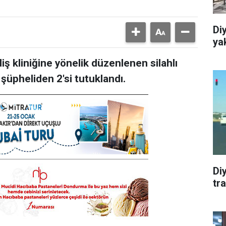
Diy
ya
diş kliniğine yönelik düzenlenen silahlı
4 şüpheliden 2'si tutuklandı.
Diy
tra