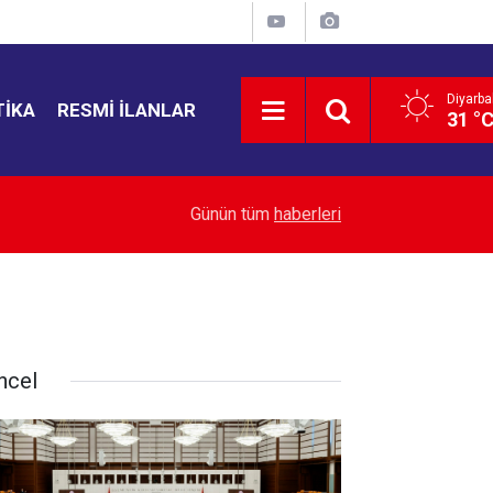
Diyarba
TIKA
RESMI İLANLAR
31 °
23:29
Bakan Gürlek: Sokak çeteleriyle mücadelede ye
Günün tüm
haberleri
ncel