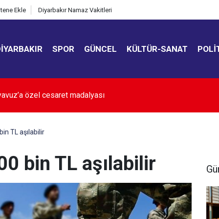
itene Ekle
Diyarbakır Namaz Vakitleri
DIYARBAKIR
SPOR
GÜNCEL
KÜLTÜR-SANAT
POLI
 kamyonu ile otomobil çarpıştı: 9 yaralı
in TL aşılabilir
00 bin TL aşılabilir
Gü