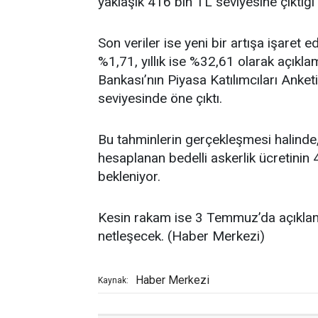
yaklaşık 416 bin TL seviyesine çıktığı
Son veriler ise yeni bir artışa işaret 
%1,71, yıllık ise %32,61 olarak açıkl
Bankası’nın Piyasa Katılımcıları Anket
seviyesinde öne çıktı.
Bu tahminlerin gerçekleşmesi halinde
hesaplanan bedelli askerlik ücretinin
bekleniyor.
Kesin rakam ise 3 Temmuz’da açıklana
netleşecek. (Haber Merkezi)
Haber Merkezi
Kaynak: