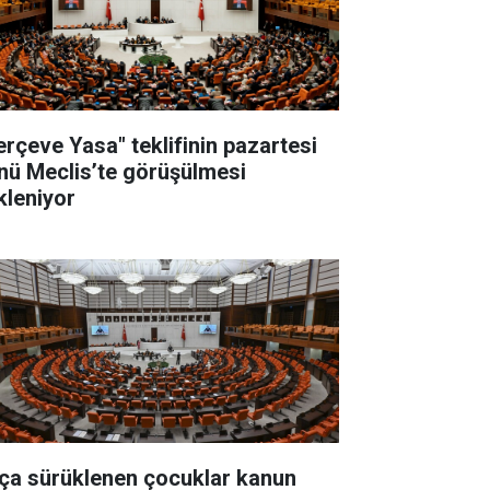
erçeve Yasa" teklifinin pazartesi
nü Meclis’te görüşülmesi
kleniyor
ça sürüklenen çocuklar kanun