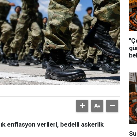
"Ç
gü
be
 enflasyon verileri, bedelli askerlik
Su