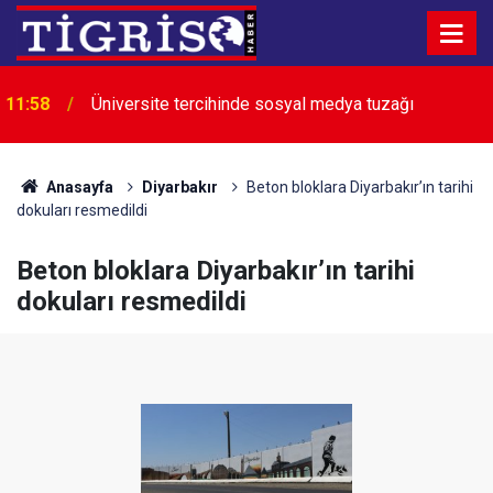
11:58
Üniversite tercihinde sosyal medya tuzağı
Spor hisseleri arasında yatırımcısını sadece
11:52
Beşiktaş sevindirdi
Anasayfa
Diyarbakır
Beton bloklara Diyarbakır’ın tarihi
dokuları resmedildi
Beton bloklara Diyarbakır’ın tarihi
dokuları resmedildi