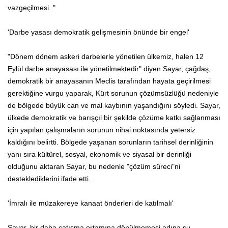
vazgeçilmesi. "
'Darbe yasası demokratik gelişmesinin önünde bir engel'
"Dönem dönem askeri darbelerle yönetilen ülkemiz, halen 12
Eylül darbe anayasası ile yönetilmektedir" diyen Sayar, çağdaş,
demokratik bir anayasanın Meclis tarafından hayata geçirilmesi
gerektiğine vurgu yaparak, Kürt sorunun çözümsüzlüğü nedeniyle
de bölgede büyük can ve mal kaybının yaşandığını söyledi. Sayar,
ülkede demokratik ve barışçıl bir şekilde çözüme katkı sağlanması
için yapılan çalışmaların sorunun nihai noktasında yetersiz
kaldığını belirtti. Bölgede yaşanan sorunların tarihsel derinliğinin
yanı sıra kültürel, sosyal, ekonomik ve siyasal bir derinliği
olduğunu aktaran Sayar, bu nedenle "çözüm süreci"ni
desteklediklerini ifade etti.
'İmralı ile müzakereye kanaat önderleri de katılmalı'
Sayar, bir daha çatışma ortamına dönülmemesi adına şu