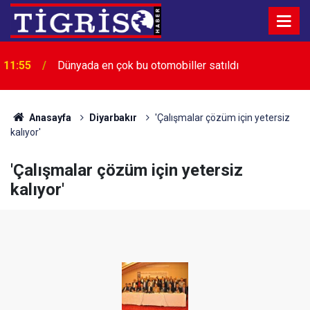
11:55
Dünyada en çok bu otomobiller satıldı
11:38
Brezilya’da helikopter ormanlık alana düştü
Anasayfa
Diyarbakır
'Çalışmalar çözüm için yetersiz
kalıyor'
'Çalışmalar çözüm için yetersiz
kalıyor'