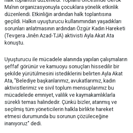
halk toplantısı düzenledi. Toplantı öncesinde Gerok
Ma’nın organizasyonuyla çocuklara yönelik etkinlik
düzenlendi. Etkinliğin ardından halk toplantısına
geçildi. Halkın uyuşturucu kullanımından yaşadıkları
sorunları anlatmasının ardından Özgür Kadın Hareketi
(Tevgera Jinên Azad-TJA) aktivisti Ayla Akat Ata
konuştu.
Uyuşturucu ile mücadele alanında yapılan çalışmaların
şeffaf görünür ve kamuoyu sonuçları hissedilir bir
şekilde yürütülmesini istediklerini belirten Ayla Akat
Ata, "Belediye başkanlarımız, avukatlarımız, kadın
aktivistlerimiz ve sivil toplum mensuplarımız bu
mücadelede emniyet, valilik ve kaymakamlıklarla
sürekli temas halindedir. Çünkü bizler, atanmış ve
seçilmiş tüm yöneticilerin halkla birlikte hareket
etmesi durumunda bu sorunun çözüleceğine
inanıyoruz" dedi.