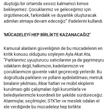
düştüğü bir ortamda sessiz kalmamızı kimse
bekleyemez. Çocuklarımız ve geleceğimiz için
örgütlenecek, farkındalık ve duyarlılık oluşturacak
adımları atmaya devam edeceğiz" ifadelerini kullandı.
'MÜCADELEYİ
HEP B
İ
RL
İ
KTE KAZANACA
Ğ
IZ'
Kamusal alanların güvenliğinin de bu mücadelenin en
kritik konusu olduğunu söyleyen Ayla Akat Ata,
"Parklarımız uyuşturucu satıcılarının ya da gayrimeşru
odakların değil, halkımızın, kadınlarımızın ve
çocuklarımızın güvenle vakit geçireceği yerlerdir. Bu
doğrultuda parkların ve yolların aydınlatılması, metruk
binaların yıkılması, ihbar hatları ve mobil ekiplerin
kurulması gibi çalışmaları ilgili kurumlarla ve
belediyelerimizle koordineli bir şekilde sürdüreceğiz.
Atanmışlar, seçilmişler, STK’ler ve meslek odaları el
ele verdiğinde bu mücadeleyi hep birlikte