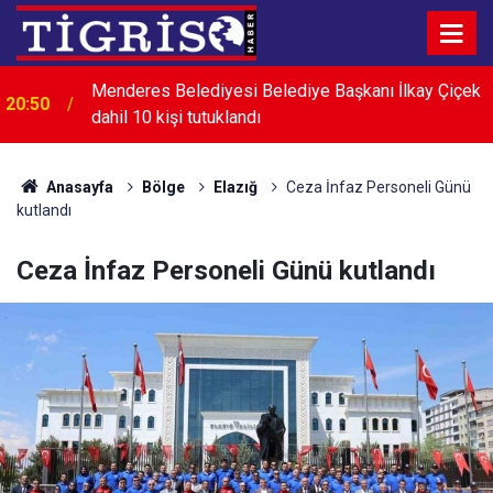
Menderes Belediyesi Belediye Başkanı İlkay Çiçek
20:50
dahil 10 kişi tutuklandı
CHP'li Alp: Biz bu sürece, cumhuriyeti demokrasiyle
20:23
taçlandırma süreci diyoruz
Anasayfa
Bölge
Elazığ
Ceza İnfaz Personeli Günü
kutlandı
Ceza İnfaz Personeli Günü kutlandı