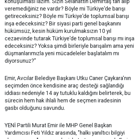
konuşulması lazım. Sizin Selahattin Demirtaş'tan alıp
veremediğiniz ne vardır? Böyle mi Türkiye'de barışı
getireceksiniz? Böyle mi Türkiye'de toplumsal barışı
inşa edeceksiniz? Bir siyasi parti genel başkanını
hükümsüz, kesin hüküm kurulmaksızın 10 yıl
cezaevinde tutarak Türkiye'de toplumsal barışı mı inşa
edeceksiniz? Yoksa şimdi birleriyle barışalım ama yeni
düşmanlarımızla yeni mücadeleler başlatalım mı
diyorsunuz?"
Emir, Avcılar Belediye Başkanı Utku Caner Çaykara'nın
seçimden önce kendisine araç desteği sağlandığı
iddiası nedeniyle 14 ay tutuklu kaldığını belirterek, bu
sürecin hem hak ihlali hem de seçmen iradesinin
gasbı olduğunu savundu.
YENİ Partili Murat Emir ile MHP Genel Başkan
Yardımcısı Feti Yıldız arasında, "halkı yanıltıcı bilgiyi