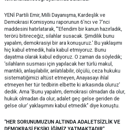
YENİ Partili Emir, Milli Dayanışma, Kardeşlik ve
Demokrasi Komisyonu raporunun 6'ncı ve 7'nci
maddesini hatırlatarak, "'Efendim bir kanun hazırladık,
terörü bitireceğiz, silahlar susacak. Şimdilik bunu
yapalım, demokrasiyi bir ara konuşuruz.' Bu yaklaşımı
hiç kabul etmedik, hala kabul etmiyoruz. Bunu
dayatma olarak kabul ediyoruz. O zaman da söyledik;
'silahların susması için yapılacak her türlü makul,
mantıklı, anlaşılabilir, anlatılabilir, ölçülü, ceza hukuku
sistematiğimizi altüst etmeyen, Anayasayı ihlal
etmeyen her tür tedbirin elbette ki arkasında oluruz'
dedik. Ama 'Bunu yapalım, demokrasi olmadan da olur,
hukuk olmadan da olur, adalet geç gelse geriden de
gelse olur' yaklaşımını kabul etmedik" diye konuştu.
"HER SORUNUMUZUN ALTINDA ADALETSİZLİK VE
DEMOKRASİ EKSİKLİĞİMİZ YATMAKTADIR"