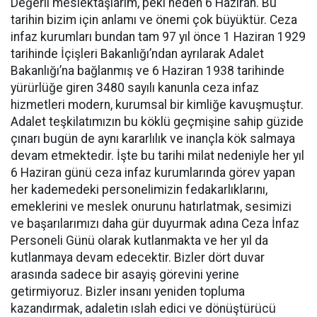
Değerli meslektaşlarım, peki neden 6 Haziran. Bu
tarihin bizim için anlamı ve önemi çok büyüktür. Ceza
infaz kurumları bundan tam 97 yıl önce 1 Haziran 1929
tarihinde İçişleri Bakanlığı’ndan ayrılarak Adalet
Bakanlığı’na bağlanmış ve 6 Haziran 1938 tarihinde
yürürlüğe giren 3480 sayılı kanunla ceza infaz
hizmetleri modern, kurumsal bir kimliğe kavuşmuştur.
Adalet teşkilatımızın bu köklü geçmişine sahip güzide
çınarı bugün de aynı kararlılık ve inançla kök salmaya
devam etmektedir. İşte bu tarihi milat nedeniyle her yıl
6 Haziran günü ceza infaz kurumlarında görev yapan
her kademedeki personelimizin fedakarlıklarını,
emeklerini ve meslek onurunu hatırlatmak, sesimizi
ve başarılarımızı daha gür duyurmak adına Ceza İnfaz
Personeli Günü olarak kutlanmakta ve her yıl da
kutlanmaya devam edecektir. Bizler dört duvar
arasında sadece bir asayiş görevini yerine
getirmiyoruz. Bizler insanı yeniden topluma
kazandırmak, adaletin ıslah edici ve dönüştürücü