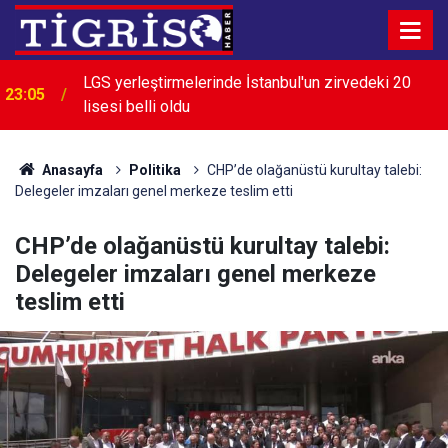
LGS yerleştirmelerinde İstanbul'un zirvedeki 20
23:05
lisesi belli oldu
22:28
İran: Boğaz'ın açılması ABD'nin tutumuna bağlı
Anasayfa
Politika
CHP’de olağanüstü kurultay talebi:
Delegeler imzaları genel merkeze teslim etti
CHP’de olağanüstü kurultay talebi:
Delegeler imzaları genel merkeze
teslim etti