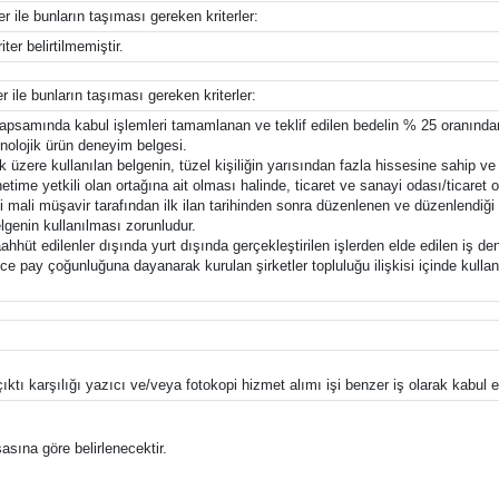
er ile bunların taşıması gereken kriterler:
ter belirtilmemiştir.
er ile bunların taşıması gereken kriterler:
 kapsamında kabul işlemleri tamamlanan ve teklif edilen bedelin % 25 oranın
knolojik ürün deneyim belgesi.
 üzere kullanılan belgenin, tüzel kişiliğin yarısından fazla hissesine sahip ve
me yetkili olan ortağına ait olması halinde, ticaret ve sanayi odası/ticaret o
li müşavir tarafından ilk ilan tarihinden sonra düzenlenen ve düzenlendiği tar
lgenin kullanılması zorunludur.
hhüt edilenler dışında yurt dışında gerçekleştirilen işlerden elde edilen iş den
e pay çoğunluğuna dayanarak kurulan şirketler topluluğu ilişkisi içinde kullanıl
.
ktı karşılığı yazıcı ve/veya fotokopi hizmet alımı işi benzer iş olarak kabul ed
asına göre belirlenecektir.