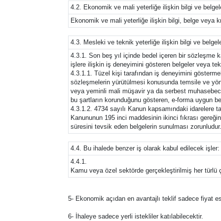
4.2. Ekonomik ve mali yeterliğe ilişkin bilgi ve belgel
Ekonomik ve mali yeterliğe ilişkin bilgi, belge veya kri
4.3. Mesleki ve teknik yeterliğe ilişkin bilgi ve belgel
4.3.1. Son beş yıl içinde bedel içeren bir sözleşme
işlere ilişkin iş deneyimini gösteren belgeler veya te
4.3.1.1. Tüzel kişi tarafından iş deneyimini göstermek
sözleşmelerin yürütülmesi konusunda temsile ve yöneti
veya yeminli mali müşavir ya da serbest muhasebeci ma
bu şartların korunduğunu gösteren, e-forma uygun be
4.3.1.2. 4734 sayılı Kanun kapsamındaki idarelere taa
Kanununun 195 inci maddesinin ikinci fıkrası gereğinc
süresini tevsik eden belgelerin sunulması zorunludur
4.4. Bu ihalede benzer iş olarak kabul edilecek işler:
4.4.1.
Kamu veya özel sektörde gerçekleştirilmiş her türlü çı
5- Ekonomik açıdan en avantajlı teklif sadece fiyat es
6- İhaleye sadece yerli istekliler katılabilecektir.