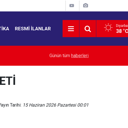
Diyarba
TIKA
RESMI İLANLAR
38 °
17:40
Dicle Üniversitesi Rektörü Eronat'tan AK Parti’y
Günün tüm
haberleri
ETİ
Yayın Tarihi:
15 Haziran 2026 Pazartesi 00:01