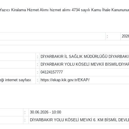
 Yazıcı Kiralama Hizmet Alımı hizmet alımı 4734 sayılı Kamu İhale Kanununun
:
202
:
DİYARBAKIR İL SAĞLIK MÜDÜRLÜĞÜ DİYARBAKI
:
DİYARBAKIR YOLU KÖSELİ MEVKİİ BİSMİL/DİYA
:
04124157777
eği internet sayfası
:
https://ekap.kik.gov.tr/EKAP/
:
30.06.2026 - 10:00
:
DİYARBAKIR YOLU KÖSELİ MEVKİ 6. KM BİSMİL DEV