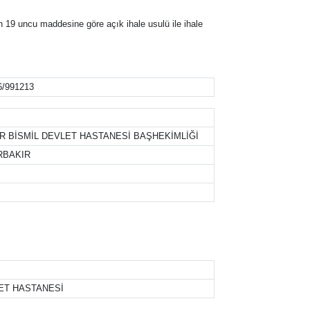
 19 uncu maddesine göre açık ihale usulü ile ihale
6/991213
R BİSMİL DEVLET HASTANESİ BAŞHEKİMLİĞİ
RBAKIR
LET HASTANESİ