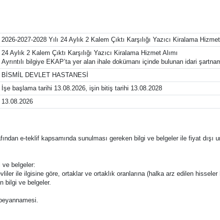
2026-2027-2028 Yılı 24 Aylık 2 Kalem Çıktı Karşılığı Yazıcı Kiralama Hizmet
24 Aylık 2 Kalem Çıktı Karşılığı Yazıcı Kiralama Hizmet Alımı
Ayrıntılı bilgiye EKAP’ta yer alan ihale dokümanı içinde bulunan idari şartnam
BİSMİL DEVLET HASTANESİ
İşe başlama tarihi 13.08.2026, işin bitiş tarihi 13.08.2028
13.08.2026
tarafından e-teklif kapsamında sunulması gereken bilgi ve belgeler ile fiyat dışı u
 ve belgeler:
liler ile ilgisine göre, ortaklar ve ortaklık oranlarına (halka arz edilen hisseler 
n bilgi ve belgeler.
ğı beyannamesi.