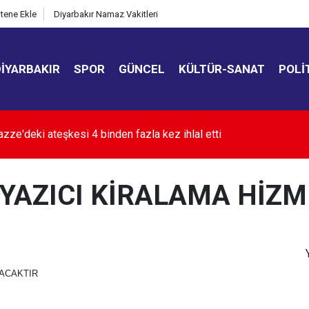
itene Ekle
Diyarbakır Namaz Vakitleri
DIYARBAKIR
SPOR
GÜNCEL
KÜLTÜR-SANAT
POLI
Gazze'deki ateşkesi 4 binden fazla kez ihlal etti
I YAZICI KİRALAMA HİZM
NACAKTIR