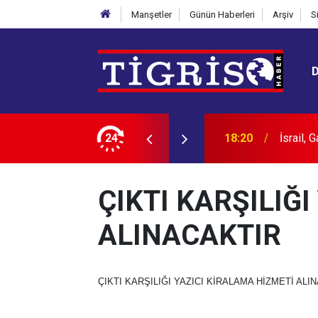
Manşetler
Günün Haberleri
Arşiv
S
r maçı öncesi stadyumda
24
18:20
İsrail, 
ÇIKTI KARŞILIĞ
ALINACAKTIR
ÇIKTI KARŞILIĞI YAZICI KİRALAMA HİZMETİ ALI