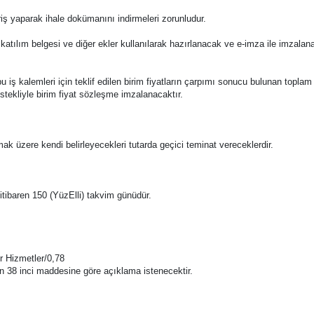
riş yaparak ihale dokümanını indirmeleri zorunludur.
 katılım belgesi ve diğer ekler kullanılarak hazırlanacak ve e-imza ile imzala
ile bu iş kalemleri için teklif edilen birim fiyatların çarpımı sonucu bulunan topla
istekliyle birim fiyat sözleşme imzalanacaktır.
amak üzere kendi belirleyecekleri tutarda geçici teminat vereceklerdir.
en itibaren 150 (YüzElli) takvim günüdür.
r Hizmetler/0,78
nun 38 inci maddesine göre açıklama istenecektir.