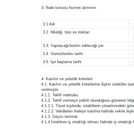
3- İhale konusu hizmet alımının
3.1 Adı
:
3.2. Niteliği, türü ve miktarı
:
3.3. Yapılacağı/teslim edileceği yer
:
3.4. Süresi/teslim tarihi
:
3.5. İşe başlama tarihi
:
4- Katılım ve yeterlik kriterleri:
4.1. Katılım ve yeterlik kriterlerine ilişkin istekliler 
verilmiştir:
4.1.1. Teklif mektubu.
4.1.2. Teklif vermeye yetkili olunduğunu gösteren bilgi
4.1.2.1. Tüzel kişilerde; isteklilerin yönetimindeki görev
4.1.2.2. Vekâleten ihaleye katılma halinde vekile ilişki
4.1.3. Geçici teminat.
4.1.4 İsteklinin iş ortaklığı olması halinde iş ortaklı