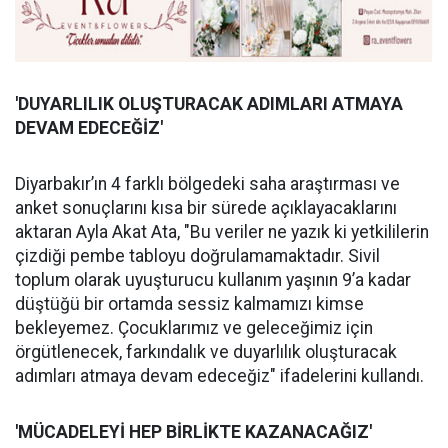
'DUYARLILIK OLUŞ
TURACAK ADIMLARI ATMAYA
DEVAM EDECE
Ğİ
Z'
Diyarbakır’ın 4 farklı bölgedeki saha araştırması ve
anket sonuçlarını kısa bir sürede açıklayacaklarını
aktaran Ayla Akat Ata, "Bu veriler ne yazık ki yetkililerin
çizdiği pembe tabloyu doğrulamamaktadır. Sivil
toplum olarak uyuşturucu kullanım yaşının 9’a kadar
düştüğü bir ortamda sessiz kalmamızı kimse
bekleyemez. Çocuklarımız ve geleceğimiz için
örgütlenecek, farkındalık ve duyarlılık oluşturacak
adımları atmaya devam edeceğiz" ifadelerini kullandı.
'MÜCADELEYİ
HEP B
İ
RL
İ
KTE KAZANACA
Ğ
IZ'