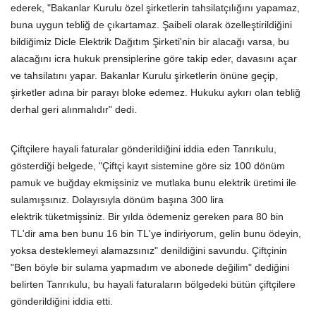
ederek, "Bakanlar Kurulu özel şirketlerin tahsilatçılığını yapamaz,
buna uygun tebliğ de çıkartamaz. Şaibeli olarak özelleştirildiğini
bildiğimiz Dicle Elektrik Dağıtım Şirketi'nin bir alacağı varsa, bu
alacağını icra hukuk prensiplerine göre takip eder, davasını açar
ve tahsilatını yapar. Bakanlar Kurulu şirketlerin önüne geçip,
şirketler adına bir parayı bloke edemez. Hukuku aykırı olan tebliğ
derhal geri alınmalıdır" dedi.
Çiftçilere hayali faturalar gönderildiğini iddia eden Tanrıkulu,
gösterdiği belgede, "Çiftçi kayıt sistemine göre siz 100 dönüm
pamuk ve buğday ekmişsiniz ve mutlaka bunu elektrik üretimi ile
sulamışsınız. Dolayısıyla dönüm başına 300 lira
elektrik tüketmişsiniz. Bir yılda ödemeniz gereken para 80 bin
TL'dir ama ben bunu 16 bin TL'ye indiriyorum, gelin bunu ödeyin,
yoksa desteklemeyi alamazsınız" denildiğini savundu. Çiftçinin
"Ben böyle bir sulama yapmadım ve abonede değilim" dediğini
belirten Tanrıkulu, bu hayali faturaların bölgedeki bütün çiftçilere
gönderildiğini iddia etti.