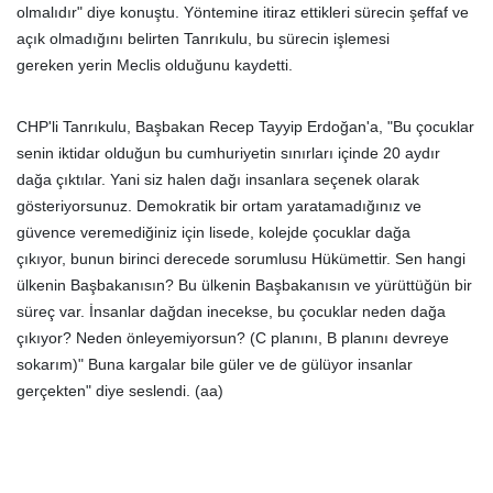
olmalıdır" diye konuştu. Yöntemine itiraz ettikleri sürecin şeffaf ve
açık olmadığını belirten Tanrıkulu, bu sürecin işlemesi
gereken yerin Meclis olduğunu kaydetti.
CHP'li Tanrıkulu, Başbakan Recep Tayyip Erdoğan'a, "Bu çocuklar
senin iktidar olduğun bu cumhuriyetin sınırları içinde 20 aydır
dağa çıktılar. Yani siz halen dağı insanlara seçenek olarak
gösteriyorsunuz. Demokratik bir ortam yaratamadığınız ve
güvence veremediğiniz için lisede, kolejde çocuklar dağa
çıkıyor, bunun birinci derecede sorumlusu Hükümettir. Sen hangi
ülkenin Başbakanısın? Bu ülkenin Başbakanısın ve yürüttüğün bir
süreç var. İnsanlar dağdan inecekse, bu çocuklar neden dağa
çıkıyor? Neden önleyemiyorsun? (C planını, B planını devreye
sokarım)" Buna kargalar bile güler ve de gülüyor insanlar
gerçekten" diye seslendi. (aa)