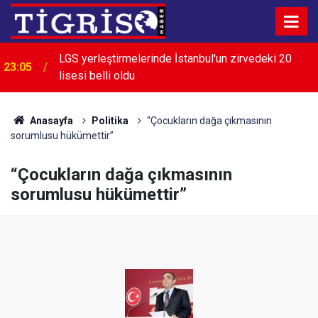
LGS yerleştirmelerinde İstanbul'un zirvedeki 20
23:05
lisesi belli oldu
22:28
İran: Boğaz'ın açılması ABD'nin tutumuna bağlı
Anasayfa
Politika
“Çocukların dağa çıkmasının
sorumlusu hükümettir”
“Çocukların dağa çıkmasının
sorumlusu hükümettir”