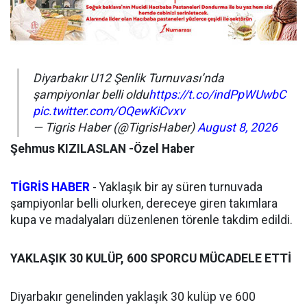
Diyarbakır U12 Şenlik Turnuvası’nda
şampiyonlar belli oldu
https://t.co/indPpWUwbC
pic.twitter.com/OQewKiCvxv
— Tigris Haber (@TigrisHaber)
August 8, 2026
Şehmus KIZILASLAN -Özel Haber
TİGRİS HABER
- Yaklaşık bir ay süren turnuvada
şampiyonlar belli olurken, dereceye giren takımlara
kupa ve madalyaları düzenlenen törenle takdim edildi.
YAKLAŞIK 30 KULÜP, 600 SPORCU MÜCADELE ETTİ
Diyarbakır genelinden yaklaşık 30 kulüp ve 600