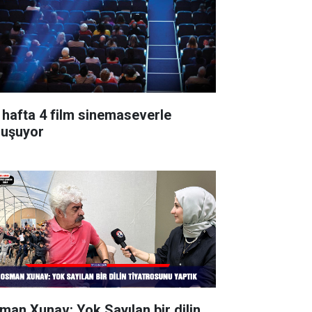
 hafta 4 film sinemaseverle
luşuyor
man Xunav: Yok Sayılan bir dilin