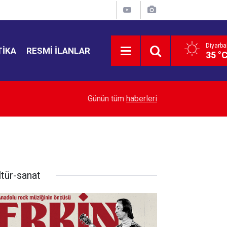
Diyarba
TIKA
RESMI İLANLAR
35 °
10:51
Adana’da tünel faciası: İkinci işçi de yaşamını yit
Günün tüm
haberleri
ltür-sanat