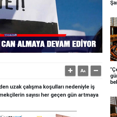
Şa
"Ç
gü
be
en uzak çalışma koşulları nedeniyle iş
emekçilerin sayısı her geçen gün artmaya