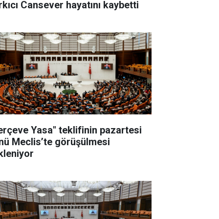
rkıcı Cansever hayatını kaybetti
erçeve Yasa" teklifinin pazartesi
nü Meclis’te görüşülmesi
kleniyor