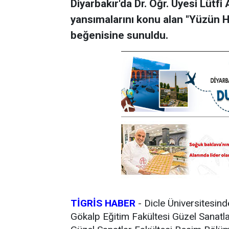
Diyarbakır'da Dr. Öğr. Üyesi Lütf
yansımalarını konu alan "Yüzün Ha
beğenisine sunuldu.
TİGRİS HABER
- Dicle Üniversitesin
Gökalp Eğitim Fakültesi Güzel Sanatl