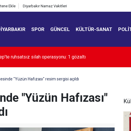
itene Ekle
Diyarbakır Namaz Vakitleri
DIYARBAKIR
SPOR
GÜNCEL
KÜLTÜR-SANAT
POLI
alindeki otomobil alev aldı
tesinde "Yüzün Hafızası" resim sergisi açıldı
inde "Yüzün Hafızası"
Kü
dı