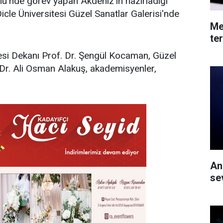
ü'nde görev yapan Akdeniz'in hazırladığı
Dicle Üniversitesi Güzel Sanatlar Galerisi'nde
Med
te
tesi Dekanı Prof. Dr. Şengül Kocaman, Güzel
 Dr. Ali Osman Alakuş, akademisyenler,
An
se