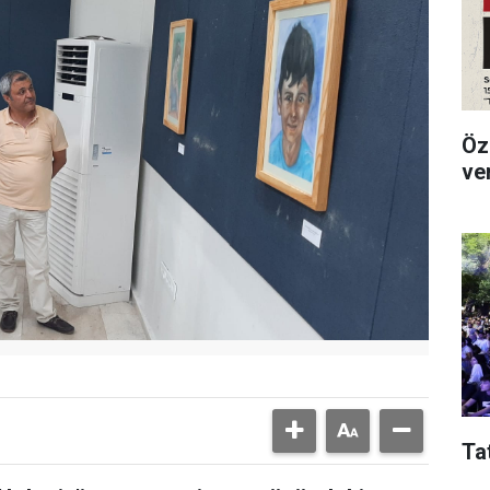
Öz
ve
Ta