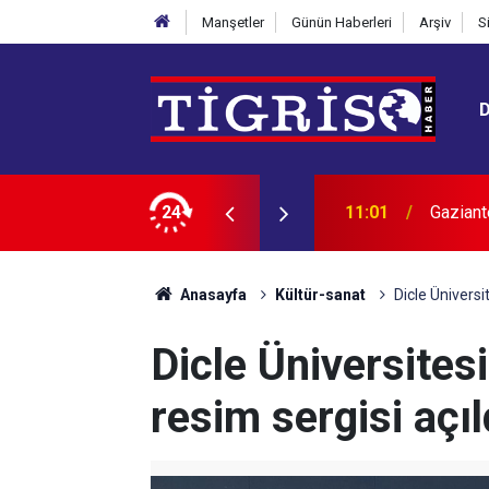
Manşetler
Günün Haberleri
Arşiv
S
rasyonu: 1 gözaltı
24
10:51
Seyir h
Anasayfa
Kültür-sanat
Dicle Üniversi
Dicle Üniversites
resim sergisi açıl