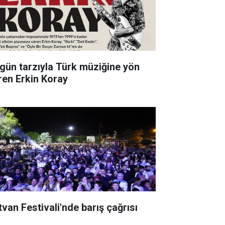
gün tarzıyla Türk müziğine yön
ren Erkin Koray
tvan Festivali'nde barış çağrısı