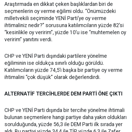
Araştırmada en dikkat çeken başlıklardan biri de
seçmenlerin oy verme eğilimi oldu. “Önümüzdeki
milletvekili seçiminde YENİ Parti’ye oy verme
ihtimaliniz nedir?” sorusuna katılımcıların yüzde 82’si
“kesinlikle oy veririm”, yüzde 10’u ise “muhtemelen oy
veririm” yanıtını verdi.
CHP ve YENİ Parti dışındaki partilere yönelme
eğiliminin ise oldukça sınırlı olduğu görüldü.
Katılımcıların yüzde 74,5’i başka bir partiye oy verme
ihtimalini “çok düşük” olarak değerlendirdi.
ALTERNATİF TERCİHLERDE DEM PARTİ ÖNE ÇIKTI
CHP ve YENİ Parti dışında bir tercihe yönelme ihtimali
bulunan seçmenlere hangi partiye daha yakın oldukları
sorulduğunda, yüzde 56,3 ile DEM Parti ilk sırada yer
aldı. Bu partiyi yüzde 34,4 ile TİP, yüzde 6,3 ile Zafer