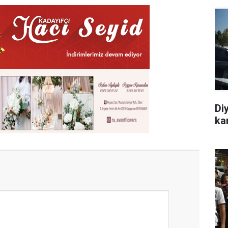
Di
ka