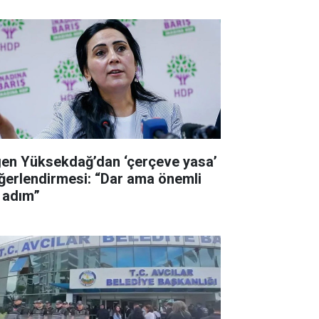
gen Yüksekdağ’dan ‘çerçeve yasa’
ğerlendirmesi: “Dar ama önemli
r adım”