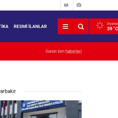
Diyarba
TIKA
RESMI İLANLAR
39 °
Milyonlarca kiracıyı ilgilendiren emsal karar: “
14:49
Günün tüm
haberleri
engel
yarbakır