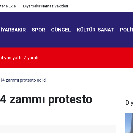
itene Ekle
Diyarbakır Namaz Vakitleri
DIYARBAKIR
SPOR
GÜNCEL
KÜLTÜR-SANAT
POLI
ekin açıkladı: YKS’de değişiklik olacak mı?
014 zammı protesto edildi
14 zammı protesto
Di