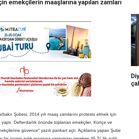
için emekçilerin maaşlarına yapılan zamları
Di
ça
bakır Şubesi, 2014 yılı maaş zamlarını protesto etmek için
 yaptı. Defterdarlık önünde toplanan emekçiler, Kürtçe ve
ekçilerine güvence" yazılı pankart açtı. Açıklama yapan Şube
 bir işçinin aylık maaşına yansıması gereken 45 TL'lik aylık