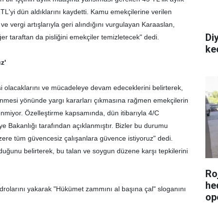
'yi dün aldıklarını kaydetti. Kamu emekçilerine verilen
 vergi artışlarıyla geri alındığını vurgulayan Karaaslan,
Di
ğer taraftan da pisliğini emekçiler temizletecek" dedi.
ke
z'
isi olacaklarını ve mücadeleye devam edeceklerini belirterek,
enmesi yönünde yargı kararları çıkmasına rağmen emekçilerin
nmiyor. Özelleştirme kapsamında, dün itibarıyla 4/C
ye Bakanlığı tarafından açıklanmıştır. Bizler bu durumu
üzere tüm güvencesiz çalışanlara güvence istiyoruz" dedi.
uğunu belirterek, bu talan ve soygun düzene karşı tepkilerini
Roj
he
rolarını yakarak "Hükümet zammını al başına çal" sloganını
op