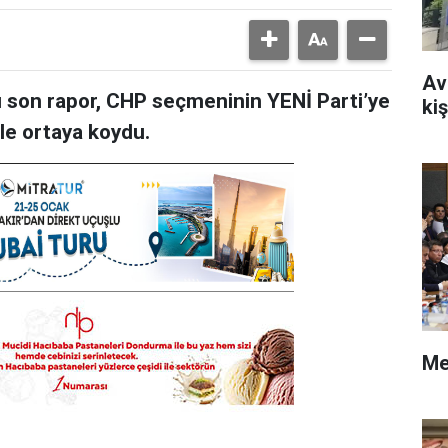
Av
 son rapor, CHP seçmeninin YENİ Parti’ye
kiş
rle ortaya koydu.
Me