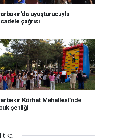
yarbakır’da uyuşturucuyla
cadele çağrısı
yarbakır Körhat Mahallesi’nde
cuk şenliği
itika