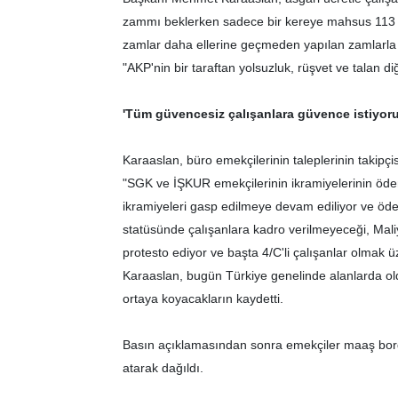
zammı beklerken sadece bir kereye mahsus 113 TL
zamlar daha ellerine geçmeden yapılan zamlarla ve
"AKP'nin bir taraftan yolsuzluk, rüşvet ve talan di
'Tüm güvencesiz çalışanlara güvence istiyoru
Karaaslan, büro emekçilerinin taleplerinin takipç
"SGK ve İŞKUR emekçilerinin ikramiyelerinin öd
ikramiyeleri gasp edilmeye devam ediliyor ve öde
statüsünde çalışanlara kadro verilmeyeceği, Mali
protesto ediyor ve başta 4/C'li çalışanlar olmak 
Karaaslan, bugün Türkiye genelinde alanlarda old
ortaya koyacakların kaydetti.
Basın açıklamasından sonra emekçiler maaş bord
atarak dağıldı.