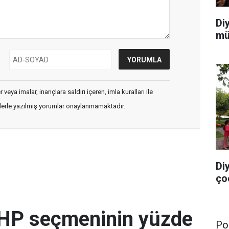
Di
mü
veya imalar, inançlara saldırı içeren, imla kuralları ile
flerle yazılmış yorumlar onaylanmamaktadır.
Di
ço
HP seçmeninin yüzde
Pol