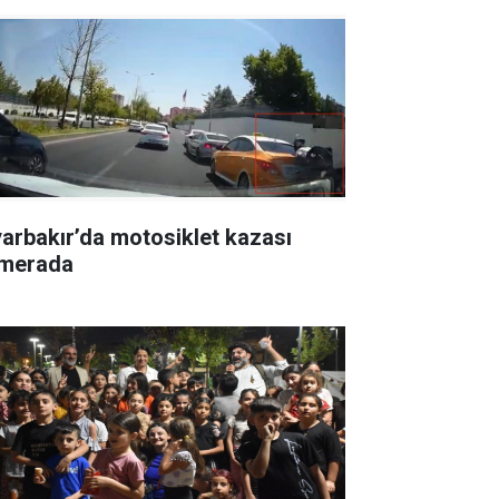
yarbakır’da motosiklet kazası
merada