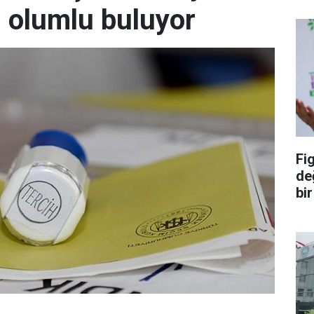
i olumlu buluyor
Fi
de
bi