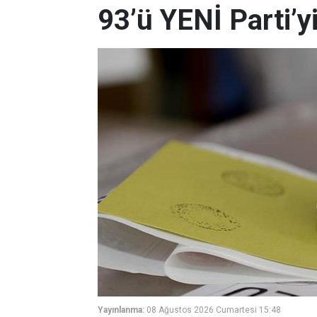
93’ü YENİ Parti’y
Yayınlanma:
08 Ağustos 2026 Cumartesi 15:48