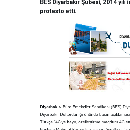
BES Diyarbakır Şubesi, 2014 yılı 
protesto etti.
Diyarbakır-
Büro Emekçiler Sendikası (BES) Diyar
Diyarbakır Defterdarlığı önünde basın açıklaması
Türkçe "4C'ye hayır, özelleştirme mağduru 4C em
Başkanı Mehmet Karaaslan, asgari ücretle çalışan