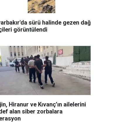
yarbakır'da sürü halinde gezen dağ
çileri görüntülendi
in, Hiranur ve Kıvanç’ın ailelerini
def alan siber zorbalara
erasyon