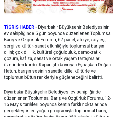
TİGRİS HABER
-
Diyarbakır Büyükşehir Belediyesinin
ev sahipliğinde 5 gün boyunca düzenlenen Toplumsal
Barış ve Özgürlük Forumu, 67 panel, atölye, söyleşi,
sergi ve kültür-sanat etkinliğiyle toplumsal barışın
dilini; çok dillilik, kültürel çoğulculuk, demokratik
çözüm, hafıza, sanat ve ortak yaşam tartışmaları
üzerinden kurdu. Kapanışta konuşan Eşbaşkan Doğan
Hatun, barışın sesinin sanatla, dille, kültürle ve
toplumun bütün renkleriyle güçleneceğini belirtti.
Diyarbakır Büyükşehir Belediyesi ev sahipliğinde
düzenlenen Toplumsal Barış ve Özgürlük Forumu, 12-
16 Mayıs tarihleri boyunca kentin farklı noktalarında
gerçekleştirilen yoğun programıyla toplumsal barış,
demokratik çözüm, kadın özgürlüğü, ekoloji, kültür, dil,