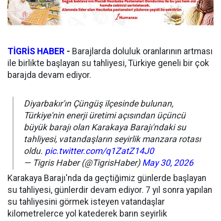
TİGRİS HABER
-
Barajlarda doluluk oranlarının artması
ile birlikte başlayan su tahliyesi, Türkiye geneli bir çok
barajda devam ediyor.
Diyarbakır'ın Çüngüş ilçesinde bulunan,
Türkiye'nin enerji üretimi açısından üçüncü
büyük barajı olan Karakaya Barajı'ndaki su
tahliyesi, vatandaşların seyirlik manzara rotası
oldu.
pic.twitter.com/q1ZatZ14J0
— Tigris Haber (@TigrisHaber)
May 30, 2026
Karakaya Barajı'nda da geçtiğimiz günlerde başlayan
su tahliyesi, günlerdir devam ediyor. 7 yıl sonra yapılan
su tahliyesini görmek isteyen vatandaşlar
kilometrelerce yol katederek barın seyirlik