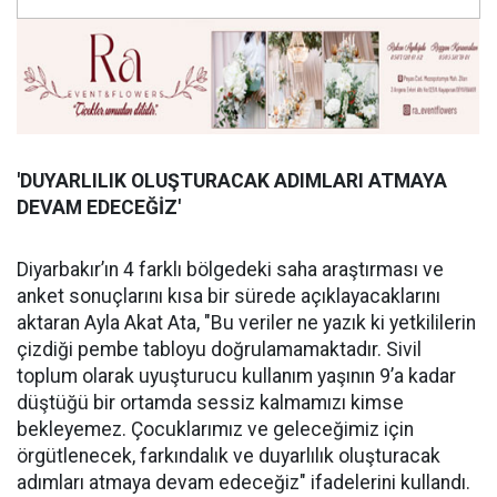
'DUYARLILIK OLUŞ
TURACAK ADIMLARI ATMAYA
DEVAM EDECE
Ğİ
Z'
Diyarbakır’ın 4 farklı bölgedeki saha araştırması ve
anket sonuçlarını kısa bir sürede açıklayacaklarını
aktaran Ayla Akat Ata, "Bu veriler ne yazık ki yetkililerin
çizdiği pembe tabloyu doğrulamamaktadır. Sivil
toplum olarak uyuşturucu kullanım yaşının 9’a kadar
düştüğü bir ortamda sessiz kalmamızı kimse
bekleyemez. Çocuklarımız ve geleceğimiz için
örgütlenecek, farkındalık ve duyarlılık oluşturacak
adımları atmaya devam edeceğiz" ifadelerini kullandı.