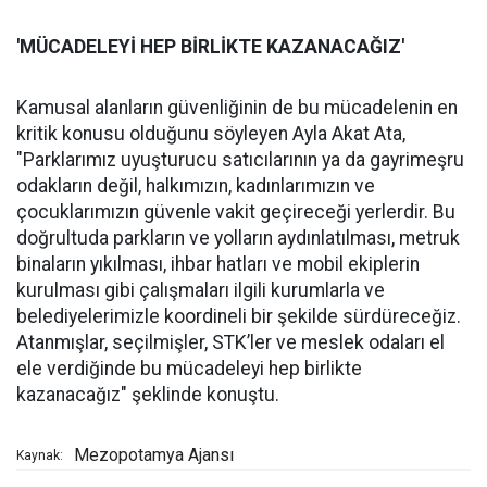
'MÜCADELEYİ
HEP B
İ
RL
İ
KTE KAZANACA
Ğ
IZ'
Kamusal alanların güvenliğinin de bu mücadelenin en
kritik konusu olduğunu söyleyen Ayla Akat Ata,
"Parklarımız uyuşturucu satıcılarının ya da gayrimeşru
odakların değil, halkımızın, kadınlarımızın ve
çocuklarımızın güvenle vakit geçireceği yerlerdir. Bu
doğrultuda parkların ve yolların aydınlatılması, metruk
binaların yıkılması, ihbar hatları ve mobil ekiplerin
kurulması gibi çalışmaları ilgili kurumlarla ve
belediyelerimizle koordineli bir şekilde sürdüreceğiz.
Atanmışlar, seçilmişler, STK’ler ve meslek odaları el
ele verdiğinde bu mücadeleyi hep birlikte
kazanacağız" şeklinde konuştu.
Mezopotamya Ajansı
Kaynak: