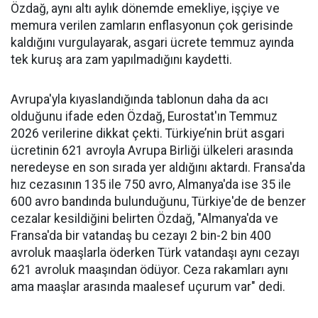
Özdağ, aynı altı aylık dönemde emekliye, işçiye ve
memura verilen zamların enflasyonun çok gerisinde
kaldığını vurgulayarak, asgari ücrete temmuz ayında
tek kuruş ara zam yapılmadığını kaydetti.
Avrupa'yla kıyaslandığında tablonun daha da acı
olduğunu ifade eden Özdağ, Eurostat'ın Temmuz
2026 verilerine dikkat çekti. Türkiye’nin brüt asgari
ücretinin 621 avroyla Avrupa Birliği ülkeleri arasında
neredeyse en son sırada yer aldığını aktardı. Fransa'da
hız cezasının 135 ile 750 avro, Almanya'da ise 35 ile
600 avro bandında bulunduğunu, Türkiye'de de benzer
cezalar kesildiğini belirten Özdağ, "Almanya'da ve
Fransa'da bir vatandaş bu cezayı 2 bin-2 bin 400
avroluk maaşlarla öderken Türk vatandaşı aynı cezayı
621 avroluk maaşından ödüyor. Ceza rakamları aynı
ama maaşlar arasında maalesef uçurum var" dedi.