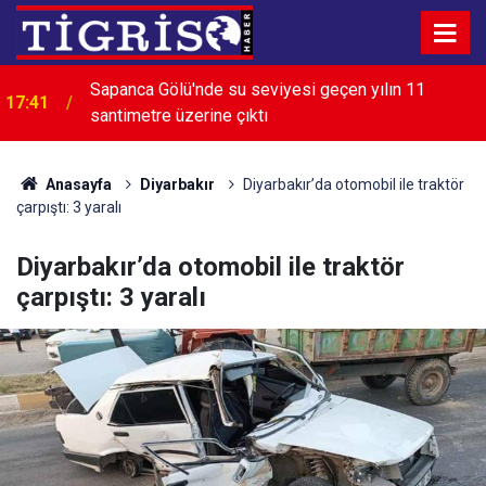
Sapanca Gölü'nde su seviyesi geçen yılın 11
17:41
santimetre üzerine çıktı
Anasayfa
Diyarbakır
Diyarbakır’da otomobil ile traktör
çarpıştı: 3 yaralı
Diyarbakır’da otomobil ile traktör
çarpıştı: 3 yaralı