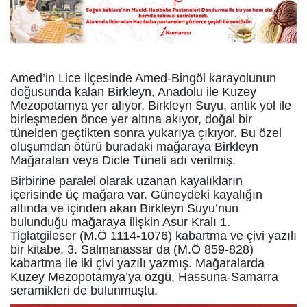
Amed’in Lice ilçesinde Amed-Bingöl karayolunun
doğusunda kalan Birkleyn, Anadolu ile Kuzey
Mezopotamya yer alıyor. Birkleyn Suyu, antik yol ile
birleşmeden önce yer altına akıyor, doğal bir
tünelden geçtikten sonra yukarıya çıkıyor. Bu özel
oluşumdan ötürü buradaki mağaraya Birkleyn
Mağaraları veya Dicle Tüneli adı verilmiş.
Birbirine paralel olarak uzanan kayalıkların
içerisinde üç mağara var. Güneydeki kayalığın
altında ve içinden akan Birkleyn Suyu’nun
bulunduğu mağaraya ilişkin Asur Kralı 1.
Tiglatgileser (M.Ö 1114-1076) kabartma ve çivi yazılı
bir kitabe, 3. Salmanassar da (M.Ö 859-828)
kabartma ile iki çivi yazılı yazmış. Mağaralarda
Kuzey Mezopotamya’ya özgü, Hassuna-Samarra
seramikleri de bulunmuştu.