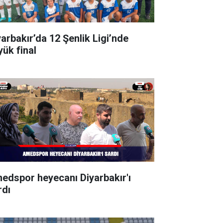
yarbakır’da 12 Şenlik Ligi’nde
yük final
edspor heyecanı Diyarbakır'ı
rdı