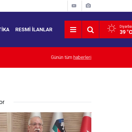
Diyarba
TIKA
RESMI İLANLAR
39 °
16:26
TÜİK açıkladı: Türkiye’de turistlerin rotası değişt
Günün tüm
haberleri
or