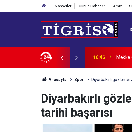
Manşetler
Günün Haberleri
Arşiv
S
na “İran” vurgusu
24
16:36
X'te tık
Anasayfa
Spor
Diyarbakırlı gözlemci 
Diyarbakırlı gözl
tarihi başarısı