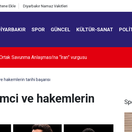
itene Ekle
Diyarbakır Namaz Vakitleri
DIYARBAKIR
SPOR
GÜNCEL
KÜLTÜR-SANAT
POLI
 ve görüntüleme gelirleri tarihe karışıyor
ve hakemlerin tarihi başarısı
emci ve hakemlerin
Sp