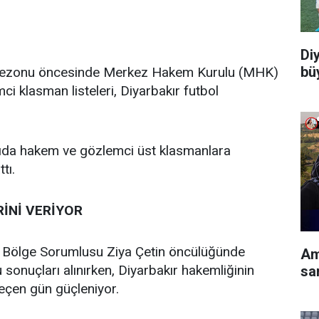
Di
bü
sezonu öncesinde Merkez Hakem Kurulu (MHK)
i klasman listeleri, Diyarbakır futbol
ayıda hakem ve gözlemci üst klasmanlara
tı.
İNİ VERİYOR
Bölge Sorumlusu Ziya Çetin öncülüğünde
Am
sonuçları alınırken, Diyarbakır hakemliğinin
sa
geçen gün güçleniyor.