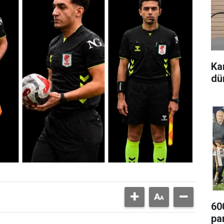
Ka
dü
60
pa