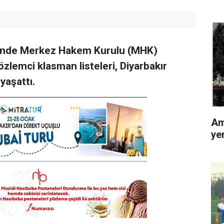
inde Merkez Hakem Kurulu (MHK)
zlemci klasman listeleri, Diyarbakır
yaşattı.
Am
ye