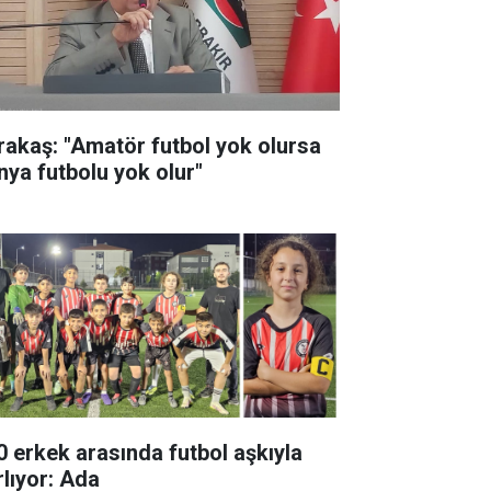
rakaş: "Amatör futbol yok olursa
nya futbolu yok olur"
0 erkek arasında futbol aşkıyla
rlıyor: Ada