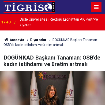
Dicle Üniversitesi Rektörü Eronat'tan AK Parti’ye
17:40
ziyaret
17:39
ASKF'den Mizgin Karaman'a hayırlı olsun ziyareti
Anasayfa
Diyarbakır
DOGÜNKAD Başkanı Tanaman:
OSB'de kadın istihdamı ve üretim artmalı
DOGÜNKAD Başkanı Tanaman: OSB'de
kadın istihdamı ve üretim artmalı