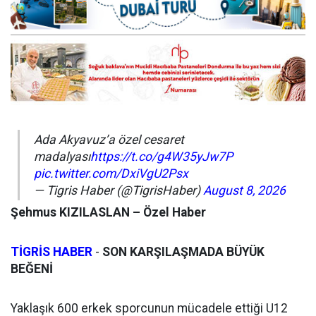
Ada Akyavuz’a özel cesaret
madalyası
https://t.co/g4W35yJw7P
pic.twitter.com/DxiVgU2Psx
— Tigris Haber (@TigrisHaber)
August 8, 2026
Şehmus KIZILASLAN – Özel Haber
TİGRİS HABER
-
SON KARŞILAŞMADA BÜYÜK
BEĞENİ
Yaklaşık 600 erkek sporcunun mücadele ettiği U12