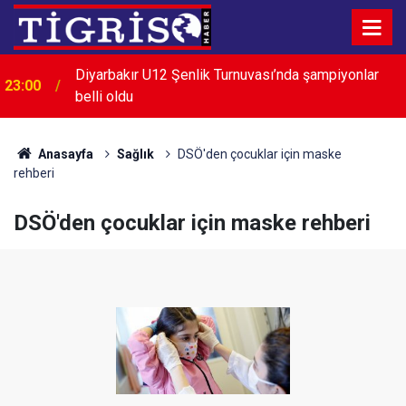
Menderes Belediye Başkanı İlkay Çiçek görevden
22:32
uzaklaştırıldı
Anasayfa
Sağlık
DSÖ'den çocuklar için maske
rehberi
DSÖ'den çocuklar için maske rehberi