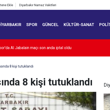
itene Ekle
Diyarbakır Namaz Vakitleri
DIYARBAKIR
SPOR
GÜNCEL
KÜLTÜR-SANAT
POLI
or yönetimi Erzurumspor maçı öncesi stadyumda
ında 8 kişi tutuklandı
nda 8 kişi tutuklandı
Di