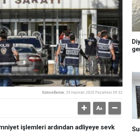
Di
ge
Güncelleme:
29 Haziran 2020 Pazartesi 09:32
iyet işlemleri ardından adliyeye sevk
Su