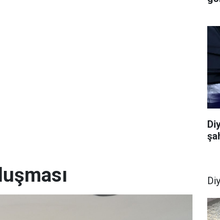
Di
şa
uluşması
Di