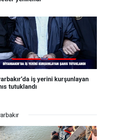
yarbakır’da iş yerini kurşunlayan
hıs tutuklandı
yarbakır