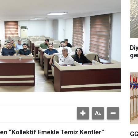
Di
ge
len “Kollektif Emekle Temiz Kentler”
GG