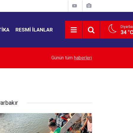
Diyarba
TIKA
RESMI İLANLAR
34 °
18:20
İsrail, Gazze'deki ateşkesi 4 binden fazla kez ihl
Günün tüm
haberleri
yarbakır