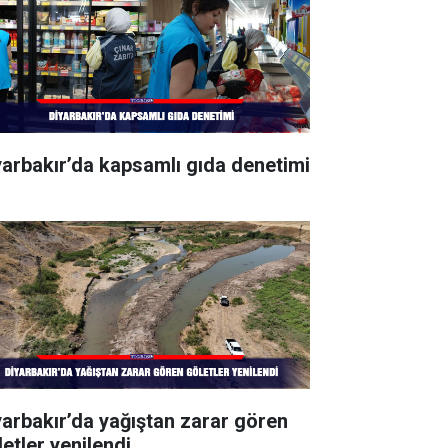
yarbakır’da kapsamlı gıda denetimi
yarbakır’da yağıştan zarar gören
letler yenilendi