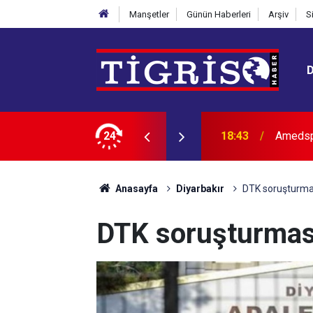
Manşetler
Günün Haberleri
Arşiv
S
n anda iptal oldu
24
18:39
Amedsp
Anasayfa
Diyarbakır
DTK soruşturmas
DTK soruşturması