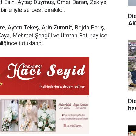
at Esin, Aytaç Duymuş, Ömer Baran, Zekiye
irleriyle serbest bırakıldı.
Di
AK
e, Ayten Tekeş, Arin Zümrüt, Rojda Barış,
 Kaya, Mehmet Şengül ve Ümran Baturay ise
liğince tutuklandı.
Di
ha