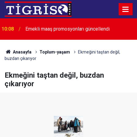
10:08
Emekli maaş promosyonları güncellendi
10:07
Feti Yıldız'dan "Çerçeve Yasa" açıklaması
Anasayfa
Toplum-yaşam
Ekmeğini taştan değil,
buzdan çıkarıyor
Ekmeğini taştan değil, buzdan
çıkarıyor