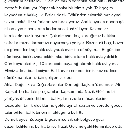
çıktıklarını belirterek, "Göle en yakın yerleşim alanının 5 kilometre
mesafe bulunuyor. Yapacak başka bir işimiz yok. Tek geçim
kaynağımız balıkçılık. Bizler Nazik Gölü'nden çıkardığımız aynalı
sazan balığı ile sofralarımıza bırakıyoruz. Aralık ayında donan göl,
nisan ayının sonlarına kadar ancak çözülüyor. Kazma ve
küreklerle buz kırıyoruz. Çok olmasa da çıkardığımız balıklar
sofralarımızda karnımızı doyurmaya yetiyor. Bazen eli boş, bazen
de günde bir kaç balık avlayarak evimize dönüyoruz. Bugün ise
gün boyu balık avına çıktık fakat birkaç tane balık avlayabildik.
Gün boyu eksi -5, -10 derecede suya ağ atarak balık avlıyoruz.
Elimiz adeta buz kesiyor. Balık avını senede bir iki kez sadece
günlük nafakamız için geliyoruz” dedi.
Ahlat Dağcılık ve Doğa Sevenler Derneği Başkan Yardımcısı Ali
Kapsal, bu haftaki programları kapsamında Nazik Gölü'ne bir
yürüyüş düzenlediklerini, balıkçıların zorlu mücadelesine
tesadüfen tanık olduklarını, gölde aynalı sazan ve yörede 'gocot'
tabir edilen balık türlerinin olduğunu belirtti.
Dernek üyesi Zübeyir Ergezen ise sık sık bölgeye gezi
düzenlediklerini, bu hafta ise Nazik Gölü'ne geldiklerini ifade etti.