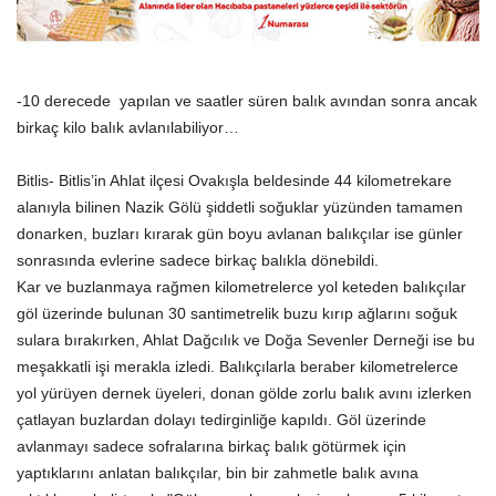
-10 derecede yapılan ve saatler süren balık avından sonra ancak
birkaç kilo balık avlanılabiliyor…
Bitlis- Bitlis’in Ahlat ilçesi Ovakışla beldesinde 44 kilometrekare
alanıyla bilinen Nazik Gölü şiddetli soğuklar yüzünden tamamen
donarken, buzları kırarak gün boyu avlanan balıkçılar ise günler
sonrasında evlerine sadece birkaç balıkla dönebildi.
Kar ve buzlanmaya rağmen kilometrelerce yol keteden balıkçılar
göl üzerinde bulunan 30 santimetrelik buzu kırıp ağlarını soğuk
sulara bırakırken, Ahlat Dağcılık ve Doğa Sevenler Derneği ise bu
meşakkatli işi merakla izledi. Balıkçılarla beraber kilometrelerce
yol yürüyen dernek üyeleri, donan gölde zorlu balık avını izlerken
çatlayan buzlardan dolayı tedirginliğe kapıldı. Göl üzerinde
avlanmayı sadece sofralarına birkaç balık götürmek için
yaptıklarını anlatan balıkçılar, bin bir zahmetle balık avına