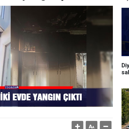
Diy
sal