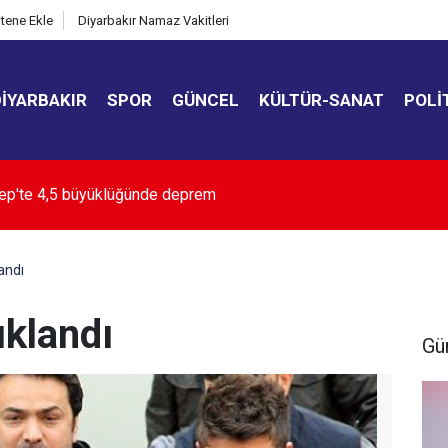
itene Ekle
Diyarbakır Namaz Vakitleri
DIYARBAKIR
SPOR
GÜNCEL
KÜLTÜR-SANAT
POLI
 Cansever hayatını kaybetti
andı
uklandı
Gü