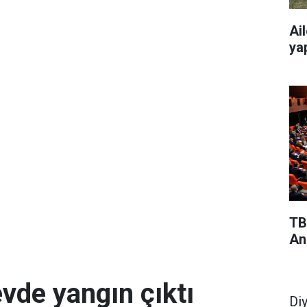
Ai
yap
TB
An
evde yangın çıktı
Di