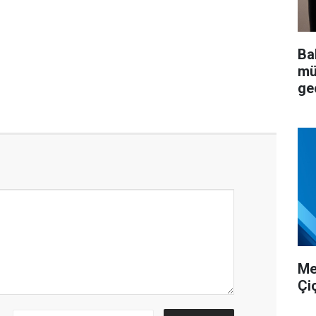
Ba
mü
ge
Me
Çi