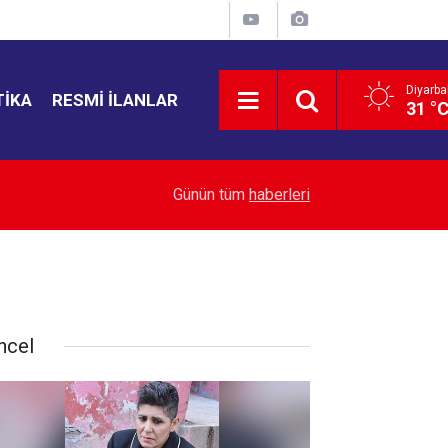
Diyarba
TIKA
RESMI İLANLAR
31 °
09:56
İş yeri önünde korkutan yangın
Günün tüm
haberleri
ncel