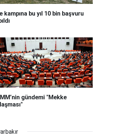
le kampına bu yıl 10 bin başvuru
ıldı
MM’nin gündemi "Mekke
laşması"
yarbakır