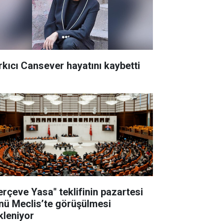
rkıcı Cansever hayatını kaybetti
erçeve Yasa" teklifinin pazartesi
nü Meclis’te görüşülmesi
kleniyor