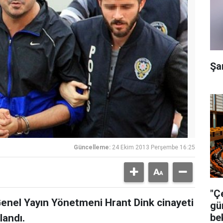
Şa
Güncelleme:
24 Ekim 2013 Perşembe 16:25
"Ç
Genel Yayın Yönetmeni Hrant Dink cinayeti
gü
be
landı.