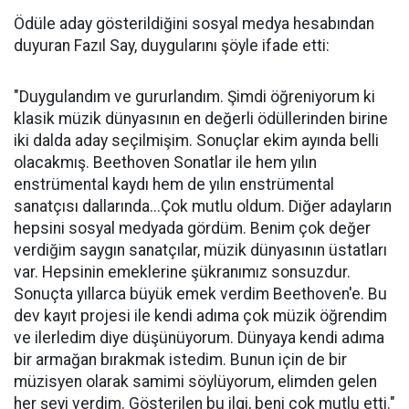
Ödüle aday gösterildiğini sosyal medya hesabından
duyuran Fazıl Say, duygularını şöyle ifade etti:
"Duygulandım ve gururlandım. Şimdi öğreniyorum ki
klasik müzik dünyasının en değerli ödüllerinden birine
iki dalda aday seçilmişim. Sonuçlar ekim ayında belli
olacakmış. Beethoven Sonatlar ile hem yılın
enstrümental kaydı hem de yılın enstrümental
sanatçısı dallarında...Çok mutlu oldum. Diğer adayların
hepsini sosyal medyada gördüm. Benim çok değer
verdiğim saygın sanatçılar, müzik dünyasının üstatları
var. Hepsinin emeklerine şükranımız sonsuzdur.
Sonuçta yıllarca büyük emek verdim Beethoven'e. Bu
dev kayıt projesi ile kendi adıma çok müzik öğrendim
ve ilerledim diye düşünüyorum. Dünyaya kendi adıma
bir armağan bırakmak istedim. Bunun için de bir
müzisyen olarak samimi söylüyorum, elimden gelen
her şeyi verdim. Gösterilen bu ilgi, beni çok mutlu etti."