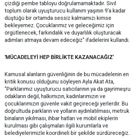
çizdiği pembe tabloyu doğrulamamaktadır. Sivil
toplum olarak uyuşturucu kullanım yaşının 9’a kadar
düştüğü bir ortamda sessiz kalmamızı kimse
bekleyemez. Çocuklarımız ve geleceğimiz için
örgütlenecek, farkındalık ve duyarlılık oluşturacak
adımları atmaya devam edeceğiz" ifadelerini kullandı.
'MÜCADELEYİ
HEP B
İ
RL
İ
KTE KAZANACA
Ğ
IZ'
Kamusal alanların güvenliğinin de bu mücadelenin en
kritik konusu olduğunu söyleyen Ayla Akat Ata,
"Parklarımız uyuşturucu satıcılarının ya da gayrimeşru
odakların değil, halkımızın, kadınlarımızın ve
çocuklarımızın güvenle vakit geçireceği yerlerdir. Bu
doğrultuda parkların ve yolların aydınlatılması, metruk
binaların yıkılması, ihbar hatları ve mobil ekiplerin
kurulması gibi çalışmaları ilgili kurumlarla ve
belediyelerimizle koordineli bir şekilde sürdüreceğiz.