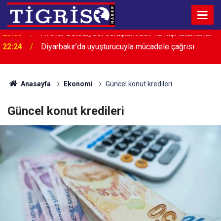
22:24
Diyarbakır’da uyuşturucuyla mücadele çağrısı
Anasayfa
Ekonomi
Güncel konut kredileri
Güncel konut kredileri