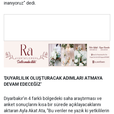
inanıyoruz" dedi.
'DUYARLILIK OLUŞ
TURACAK ADIMLARI ATMAYA
DEVAM EDECE
Ğİ
Z'
Diyarbakır’ın 4 farklı bölgedeki saha araştırması ve
anket sonuçlarını kısa bir sürede açıklayacaklarını
aktaran Ayla Akat Ata, "Bu veriler ne yazık ki yetkililerin