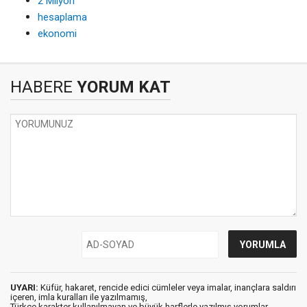
2 Milyon
hesaplama
ekonomi
HABERE
YORUM KAT
UYARI:
Küfür, hakaret, rencide edici cümleler veya imalar, inançlara saldırı
içeren, imla kuralları ile yazılmamış,
Türkçe karakter kullanılmayan ve büyük harflerle yazılmış yorumlar