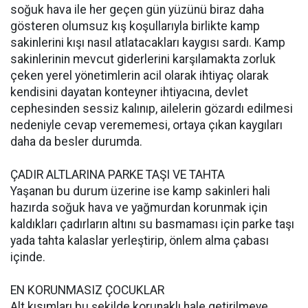
soğuk hava ile her geçen gün yüzünü biraz daha
gösteren olumsuz kış koşullarıyla birlikte kamp
sakinlerini kışı nasıl atlatacakları kaygısı sardı. Kamp
sakinlerinin mevcut giderlerini karşılamakta zorluk
çeken yerel yönetimlerin acil olarak ihtiyaç olarak
kendisini dayatan konteyner ihtiyacına, devlet
cephesinden sessiz kalınıp, ailelerin gözardı edilmesi
nedeniyle cevap verememesi, ortaya çıkan kaygıları
daha da besler durumda.
ÇADIR ALTLARINA PARKE TAŞI VE TAHTA
Yaşanan bu durum üzerine ise kamp sakinleri hali
hazırda soğuk hava ve yağmurdan korunmak için
kaldıkları çadırların altını su basmaması için parke taşı
yada tahta kalaslar yerleştirip, önlem alma çabası
içinde.
EN KORUNMASIZ ÇOCUKLAR
Alt kısımları bu şekilde korunaklı hale getirilmeye