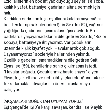
Êzidî ailelerin en çok ihtiyaç duyduğu şeyler ise soba,
kışlık kıyafet, battaniye, çadırların altına sermek için
halı.
Kaldıkları çadırların kış koşullarını kaldıramayacağını
belirten kamp sakinlerinden Şirin Sexdo (52), yağmur
yağdığında çadırların içinin ıslandığını söyledi. Bu
çadırlarda yaşayamadıklarını dile getiren Sexdo, "Bizim
sobaya, battaniyeye ihtiyacımız. Var çocukların
üzerinde kışlık kıyafet yok. Havalar artık çok soğuk.
Dayanamıyoruz" sözleriyle hallerinden yakındı.
Özellikle geceleri ısınamadıklarını dile getiren Sait
Elyas ise (59), kendilerine sahip çıkılmasını istedi.
"Havalar soğudu. Çocuklarımız hastalanıyor" diyen
Elyas, kışlık elbise ve soba ihtiyaçları olduğunu sık sık
tekrarlamakla ihtiyaçlarının önemini anlatmaya
çalışıyor.
'AKŞAMLARI SOĞUKTAN UYUYAMIYORUZ'
Eşi Şengal'de IŞİD'e karşı savaşan, kendisi ise 9 aylık