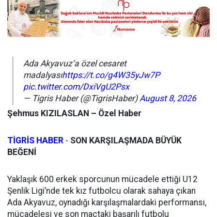
Ada Akyavuz’a özel cesaret
madalyası
https://t.co/g4W35yJw7P
pic.twitter.com/DxiVgU2Psx
— Tigris Haber (@TigrisHaber)
August 8, 2026
Şehmus KIZILASLAN – Özel Haber
TİGRİS HABER
-
SON KARŞILAŞMADA BÜYÜK
BEĞENİ
Yaklaşık 600 erkek sporcunun mücadele ettiği U12
Şenlik Ligi’nde tek kız futbolcu olarak sahaya çıkan
Ada Akyavuz, oynadığı karşılaşmalardaki performansı,
mücadelesi ve son maçtaki başarılı futbolu