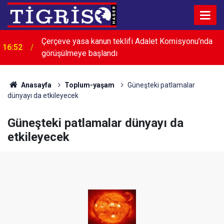
Çerçeve yasa kanun teklifi Adalet Komisyonu’nda
16:52
görüşülmeye başlandı
Anasayfa
Toplum-yaşam
Güneşteki patlamalar
dünyayı da etkileyecek
Güneşteki patlamalar dünyayı da
etkileyecek