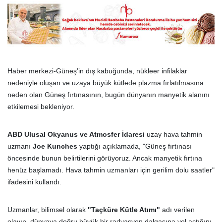
Haber merkezi-Güneş’in dış kabuğunda, nükleer infilaklar
nedeniyle oluşan ve uzaya büyük kütlede plazma fırlatılmasına
neden olan Güneş fırtınasının, bugün dünyanın manyetik alanını
etkilemesi bekleniyor.
ABD Ulusal Okyanus ve Atmosfer İdaresi
uzay hava tahmin
uzmanı
Joe Kunches
yaptığı açıklamada, "Güneş fırtınası
öncesinde bunun belirtilerini görüyoruz. Ancak manyetik fırtına
henüz başlamadı. Hava tahmin uzmanları için gerilim dolu saatler"
ifadesini kullandı.
Uzmanlar, bilimsel olarak
"Taçküre Kütle Atımı"
adı verilen
olayın, dünyaya doğru büyük bir radyasyon dalgasına yol açtığını