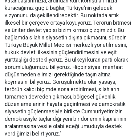
vatandaşlarımızla, ardından Kürt komşularımızla
kuracağımız güçlü bağlar, Türkiye'nin gelecek
vizyonunu da şekillendirecektir. Bu noktada artık
ilkesel bir çerçeve ortaya koyuyoruz. Terörün bitmesi
ve üniter devlet yapısı bizim kırmızı çizgimizdir. Bu
bağlamda silahın siyasetin dışına çıkmasını, sürecin
Türkiye Büyük Millet Meclisi merkezli yönetilmesini,
hukuk devleti ilkesinin güçlendirilmesini ve eşit
yurttaşlığı destekliyoruz. Bu ülkeyi kuran parti olarak
sorumluluğumuzu biliyoruz. Hiçbir siyasi menfaat
düşünmeden elimizi gerektiğinde taşın altına
koymasını biliyoruz. Görüşülmekte olan yasaya,
terörün kalıcı biçimde sona erdirilmesi, silahların
tamamen devreden çıkması, bölgesel güvenlik
düzenlemelerinin hayata geçirilmesi ve demokratik
siyasetin güçlenmesiyle birlikte Cumhuriyetimizin
demokrasiyle taçlandığı yeni bir dönemin kapılarının
aralanmasına vesile olabileceği umuduyla destek
verdiğimizi belirtiyoruz."