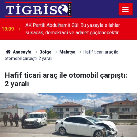
AK Partili Abdulhamit Gül: Bu yasayla silahlar
19:09
susacak, demokrasi ve adalet güçlenecektir
18:53
MHP'li Feti Yıldız Abdullah Öcalan'ın çağrısını okudu
Anasayfa
Bölge
Malatya
Hafif ticari araç ile
otomobil çarpıştı: 2 yaralı
Hafif ticari araç ile otomobil çarpıştı:
2 yaralı