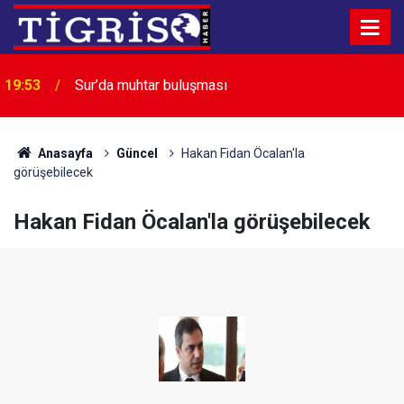
GGC’den Diyarbakır İl Jandarma Komutanı
19:50
Hekimoğlu’na ziyaret
Anasayfa
Güncel
Hakan Fidan Öcalan'la
görüşebilecek
Hakan Fidan Öcalan'la görüşebilecek