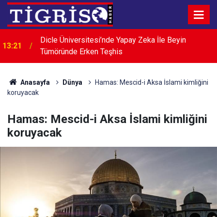
Dicle Üniversitesi’nde Yapay Zeka İle Beyin
13:21
Tümöründe Erken Teşhis
45 dereceyi aşan sıcaklara dikkat: Kalp krizi riski
13:10
artıyor
Anasayfa
Dünya
Hamas: Mescid-i Aksa İslami kimliğini
koruyacak
Hamas: Mescid-i Aksa İslami kimliğini
koruyacak