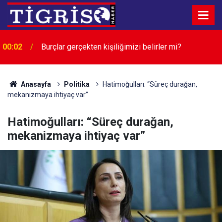
00:02
Burçlar gerçekten kişiliğimizi belirler mi?
00:02
HASTA TAŞIMA SEDYE SATIN ALINACAKTIR
Anasayfa
Politika
Hatimoğulları: “Süreç durağan,
mekanizmaya ihtiyaç var”
Hatimoğulları: “Süreç durağan,
mekanizmaya ihtiyaç var”