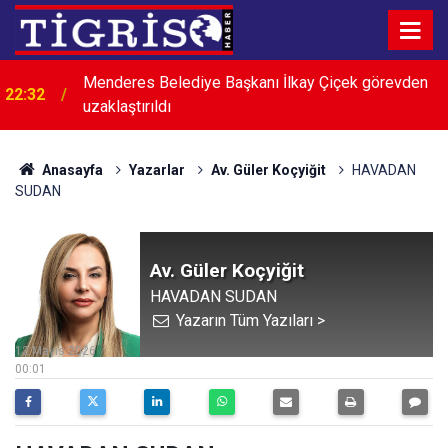
Menderes Belediye Başkanı İlkay Çiçek görevden
22:32
uzaklaştırıldı
Anasayfa
Yazarlar
Av. Güler Koçyiğit
HAVADAN
SUDAN
Av. Güler Koçyiğit
HAVADAN SUDAN
Yazarın Tüm Yazıları >
12 Mayıs 2026
00:01