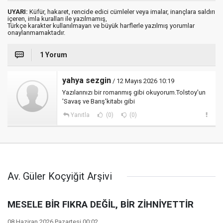
UYARI:
Küfür, hakaret, rencide edici cümleler veya imalar, inançlara saldırı
içeren, imla kuralları ile yazılmamış,
Türkçe karakter kullanılmayan ve büyük harflerle yazılmış yorumlar
onaylanmamaktadır.
1 Yorum
yahya sezgin
/ 12 Mayıs 2026 10:19
Yazılarınızı bir romanmış gibi okuyorum.Tolstoy'un
'Savaş ve Barış'kitabı gibi
Yanıtla
(0)
(0)
Av. Güler Koçyiğit Arşivi
MESELE BİR FIKRA DEĞİL, BİR ZİHNİYETTİR
08 Haziran 2026 Pazartesi 00:02