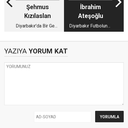
Şehmus
İbrahim
Kızılaslan
Ateşoğlu
Diyarbakır’da Bir Gece
Diyarbakır Futbolunun
Değil, Bir Halkın 18
Karakterli Futbolcusu
yıllık Hikayesi Yazıldı
“Herif Ahmet” Ahmet
Evren
YAZIYA
YORUM KAT