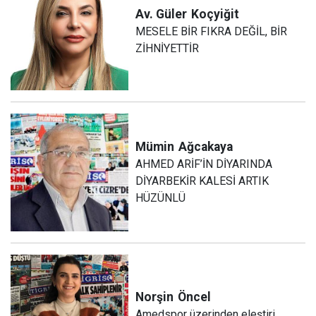
Av. Güler
Koçyiğit
MESELE BİR FIKRA DEĞİL, BİR
ZİHNİYETTİR
Mümin
Ağcakaya
AHMED ARİF’İN DİYARINDA
DİYARBEKİR KALESİ ARTIK
HÜZÜNLÜ
Norşin
Öncel
Amedspor üzerinden eleştiri