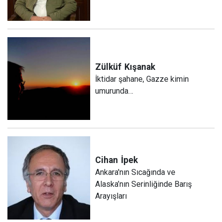
Zülküf
Kışanak
İktidar şahane, Gazze kimin
umurunda…
Cihan
İpek
Ankara'nın Sıcağında ve
Alaska’nın Serinliğinde Barış
Arayışları