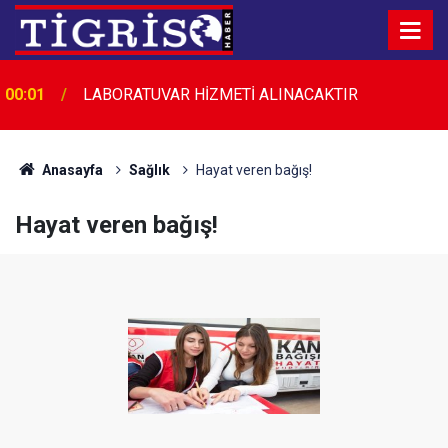
23:45
Diyarbakır’da düğün salonunda kavga: 5 yaralı
Anasayfa
Sağlık
Hayat veren bağış!
Hayat veren bağış!