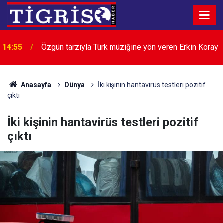
14:55
Özgün tarzıyla Türk müziğine yön veren Erkin Koray
14:43
Küresel gıda fiyatları 3,5 yılın zirvesinde
Anasayfa
Dünya
İki kişinin hantavirüs testleri pozitif
çıktı
İki kişinin hantavirüs testleri pozitif
çıktı