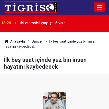
13:20
İki otomobil çarpıştı: 5 yaralı
Diyarbakır’da manzara aynı: Çocuklar Anzele
13:15
Suyu'nda serinliyor
Anasayfa
Güncel
İlk beş saat içinde yüz bin insan
hayatını kaybedecek
İlk beş saat içinde yüz bin insan
hayatını kaybedecek