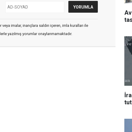
Av
ta
veya imalar, inançlara saldırı içeren, imla kuralları ile
flerle yazılmış yorumlar onaylanmamaktadır.
İr
tu