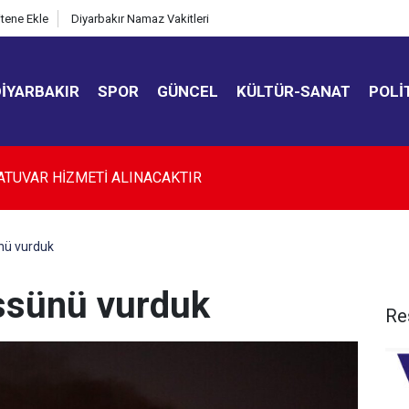
itene Ekle
Diyarbakır Namaz Vakitleri
DIYARBAKIR
SPOR
GÜNCEL
KÜLTÜR-SANAT
POLI
kır’da düğün salonunda kavga: 5 yaralı
nü vurduk
ssünü vurduk
Re