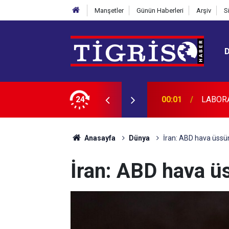
Manşetler
Günün Haberleri
Arşiv
S
CAKTIR
24
23:45
Diyarba
Anasayfa
Dünya
İran: ABD hava üssü
İran: ABD hava ü