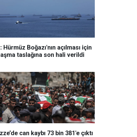
: Hürmüz Boğazı'nın açılması için
laşma taslağına son hali verildi
zze’de can kaybı 73 bin 381'e çıktı