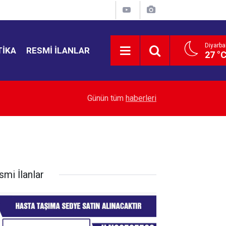
Diyarba
TIKA
RESMI İLANLAR
27 °
22:43
Yemen’de ölü sayısı 38’e yükseldi
Günün tüm
haberleri
smi İlanlar