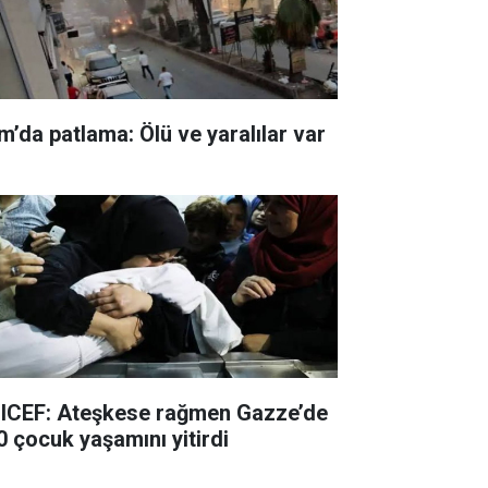
m’da patlama: Ölü ve yaralılar var
ICEF: Ateşkese rağmen Gazze’de
0 çocuk yaşamını yitirdi