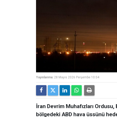
Yayınlanma:
28 Mayıs 2026 Perşembe 10:04
İran Devrim Muhafızları Ordusu, B
bölgedeki ABD hava üssünü hedef