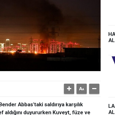
HA
AL
ender Abbas'taki saldırıya karşılık
LA
AL
 aldığını duyururken Kuveyt, füze ve