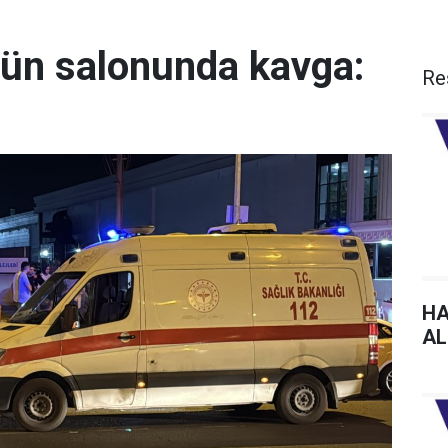
ğün salonunda kavga:
Re
HA
AL