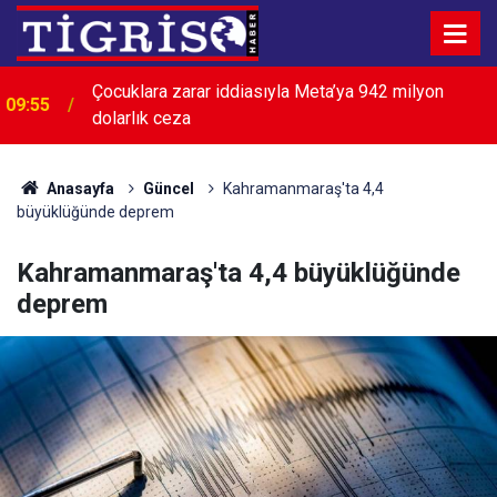
Çocuklara zarar iddiasıyla Meta’ya 942 milyon
09:55
dolarlık ceza
Anasayfa
Güncel
Kahramanmaraş'ta 4,4
büyüklüğünde deprem
Kahramanmaraş'ta 4,4 büyüklüğünde
deprem