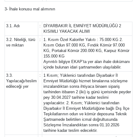
3- İhale konusu mal alımının
3.1. Adı
:
DİYARBAKIR İL EMNİYET MÜDÜRLÜĞÜ 2
KISIMLI YAKACAK ALIMI
3.2. Niteliği, türü
:
1. Kısım Özel Kalorifer Yakıtı : 75.000 KG 2.
ve miktarı
Kısım Odun 97.000 KG, Fındık Kömür 97.000
KG, Portakal Kömür 200.000 KG, Karpuz Kömür
155.000 KG
Ayrıntılı bilgiye EKAP’ta yer alan ihale dokümanı
içinde bulunan idari şartnameden ulaşılabilir.
3.3.
:
1 Kısım; Yüklenici tarafından Diyarbakır İl
Yapılacağı/teslim
Emniyet Müdürlüğü hizmet binalarına sözleşme
edileceği yer
imzalandıktan sonra ihtiyaca binaen sipariş
tarihinden itibaren 2 (iki) iş günü içerisinde peyder
pey 30.04.2027 tarihine kadar teslimi
yapılacaktır. 2. Kısım; Yüklenici tarafından
Diyarbakır İl Emniyet Müdürlüğüne bağlı Dış İlçe
Teşkilatlarının odun ve kömür deposuna Teknik
Şartnamede belirtilen icmal doğrultusunda
Sözleşme İmzalandıktan sonra 01.10.2026
tarihine kadar teslim edecektir.