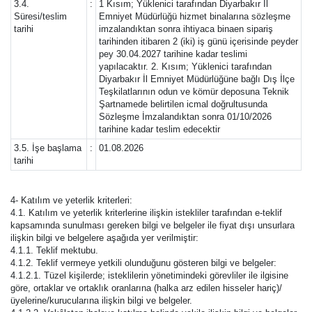
3.4.
:
1 Kısım; Yüklenici tarafından Diyarbakır İl
Süresi/teslim
Emniyet Müdürlüğü hizmet binalarına sözleşme
tarihi
imzalandıktan sonra ihtiyaca binaen sipariş
tarihinden itibaren 2 (iki) iş günü içerisinde peyder
pey 30.04.2027 tarihine kadar teslimi
yapılacaktır. 2. Kısım; Yüklenici tarafından
Diyarbakır İl Emniyet Müdürlüğüne bağlı Dış İlçe
Teşkilatlarının odun ve kömür deposuna Teknik
Şartnamede belirtilen icmal doğrultusunda
Sözleşme İmzalandıktan sonra 01/10/2026
tarihine kadar teslim edecektir
3.5. İşe başlama
:
01.08.2026
tarihi
4- Katılım ve yeterlik kriterleri:
4.1. Katılım ve yeterlik kriterlerine ilişkin istekliler tarafından e-teklif
kapsamında sunulması gereken bilgi ve belgeler ile fiyat dışı unsurlara
ilişkin bilgi ve belgelere aşağıda yer verilmiştir:
4.1.1. Teklif mektubu.
4.1.2. Teklif vermeye yetkili olunduğunu gösteren bilgi ve belgeler:
4.1.2.1. Tüzel kişilerde; isteklilerin yönetimindeki görevliler ile ilgisine
göre, ortaklar ve ortaklık oranlarına (halka arz edilen hisseler hariç)/
üyelerine/kurucularına ilişkin bilgi ve belgeler.