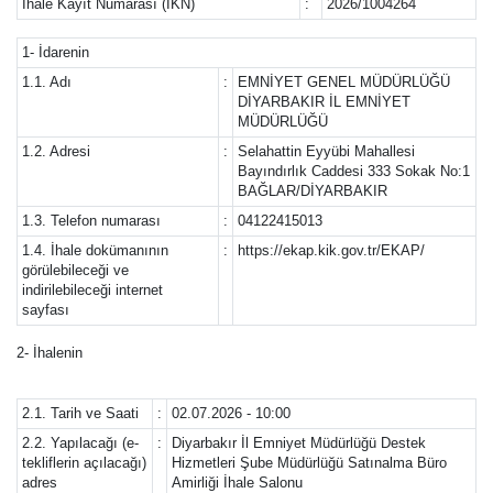
İhale Kayıt Numarası (İKN)
:
2026/1004264
1- İdarenin
1.1. Adı
:
EMNİYET GENEL MÜDÜRLÜĞÜ
DİYARBAKIR İL EMNİYET
MÜDÜRLÜĞÜ
1.2. Adresi
:
Selahattin Eyyübi Mahallesi
Bayındırlık Caddesi 333 Sokak No:1
BAĞLAR/DİYARBAKIR
1.3. Telefon numarası
:
04122415013
1.4. İhale dokümanının
:
https://ekap.kik.gov.tr/EKAP/
görülebileceği ve
indirilebileceği internet
sayfası
2- İhalenin
2.1. Tarih ve Saati
:
02.07.2026 - 10:00
2.2. Yapılacağı (e-
:
Diyarbakır İl Emniyet Müdürlüğü Destek
tekliflerin açılacağı)
Hizmetleri Şube Müdürlüğü Satınalma Büro
adres
Amirliği İhale Salonu