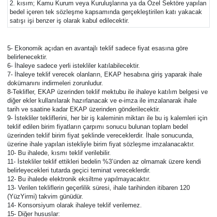
2. kısım; Kamu Kurum veya Kuruluşlarına ya da Özel Sektöre yapılan
bedel içeren tek sözleşme kapsamında gerçekleştirilen katı yakacak
satışı işi benzer iş olarak kabul edilecektir.
5- Ekonomik açıdan en avantajlı teklif sadece fiyat esasına göre
belirlenecektir.
6- İhaleye sadece yerli istekliler katılabilecektir.
7- İhaleye teklif verecek olanların, EKAP hesabına giriş yaparak ihale
dokümanını indirmeleri zorunludur.
8-Teklifler, EKAP üzerinden teklif mektubu ile ihaleye katılım belgesi ve
diğer ekler kullanılarak hazırlanacak ve e-imza ile imzalanarak ihale
tarih ve saatine kadar EKAP üzerinden gönderilecektir.
9- İstekliler tekliflerini, her bir iş kaleminin miktarı ile bu iş kalemleri için
teklif edilen birim fiyatların çarpımı sonucu bulunan toplam bedel
üzerinden teklif birim fiyat şeklinde vereceklerdir. İhale sonucunda,
üzerine ihale yapılan istekliyle birim fiyat sözleşme imzalanacaktır.
10- Bu ihalede, kısmı teklif verilebilir.
11- İstekliler teklif ettikleri bedelin %3’ünden az olmamak üzere kendi
belirleyecekleri tutarda geçici teminat vereceklerdir.
12- Bu ihalede elektronik eksiltme yapılmayacaktır.
13- Verilen tekliflerin geçerlilik süresi, ihale tarihinden itibaren 120
(YüzYirmi) takvim günüdür.
14- Konsorsiyum olarak ihaleye teklif verilemez.
15- Diğer hususlar: