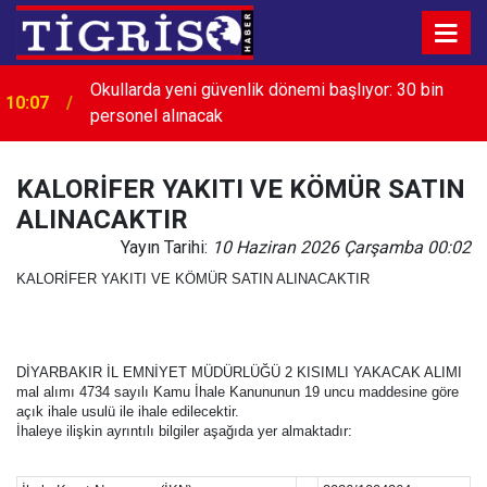
Okullarda yeni güvenlik dönemi başlıyor: 30 bin
10:07
personel alınacak
KALORİFER YAKITI VE KÖMÜR SATIN
ALINACAKTIR
Yayın Tarihi:
10 Haziran 2026 Çarşamba 00:02
KALORİFER YAKITI VE KÖMÜR SATIN ALINACAKTIR
DİYARBAKIR İL EMNİYET MÜDÜRLÜĞÜ 2 KISIMLI YAKACAK ALIMI
mal alımı 4734 sayılı Kamu İhale Kanununun 19 uncu maddesine göre
açık ihale usulü ile ihale edilecektir.
İhaleye ilişkin ayrıntılı bilgiler aşağıda yer almaktadır: