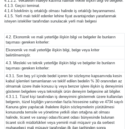
4.1.2.2. Vekâleten ihaleye katılma halinde vekile ilişkin bilgi ve belgeler.
4.1.3. Geçici teminat.
4.1.4 İsteklinin iş ortaklığı olması halinde iş ortaklığı beyannamesi.
4.1.5. Yerli malı teklif edenler lehine fiyat avantajından yararlanmak
isteyen istekliler tarafından sunulacak yerli malı belgesi
4.2. Ekonomik ve mali yeterliğe ilişkin bilgi ve belgeler ile bunların
taşıması gereken kriterler:
Ekonomik ve mali yeterliğe ilişkin bilgi, belge veya kriter
belirtilmemiştir.
4.3. Mesleki ve teknik yeterliğe ilişkin bilgi ve belgeler ile bunların
taşıması gereken kriterler:
4.3.1. Son beş yıl içinde bedel içeren bir sözleşme kapsamında kesin
kabul işlemleri tamamlanan ve teklif edilen bedelin % 30 oranından az
olmamak üzere ihale konusu iş veya benzer işlere ilişkin iş deneyimini
gösteren belgelere veya teknolojik ürün deneyim belgesine ait bilgiler.
4.3.1.1. Tüzel kişi tarafından iş deneyimini göstermek üzere kullanılan
belgenin, tüzel kişiliğin yarısından fazla hissesine sahip ve 4734 sayılı
Kanuna göre yapılacak ihalelere ilişkin sözleşmelerin yürütülmesi
konusunda temsile ve yönetime yetkili olan ortağına ait olması
halinde, ticaret ve sanayi odası/ticaret odası bünyesinde bulunan
ticaret sicili müdürlükleri veya yeminli mali müşavir ya da serbest
muhasebeci mali müşavir tarafından ilk ilan tarihinden sonra