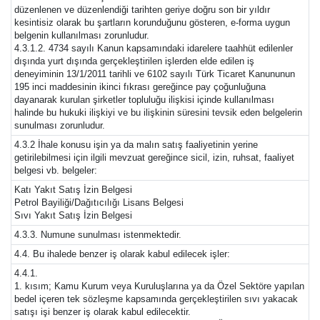
düzenlenen ve düzenlendiği tarihten geriye doğru son bir yıldır
kesintisiz olarak bu şartların korunduğunu gösteren, e-forma uygun
belgenin kullanılması zorunludur.
4.3.1.2. 4734 sayılı Kanun kapsamındaki idarelere taahhüt edilenler
dışında yurt dışında gerçekleştirilen işlerden elde edilen iş
deneyiminin 13/1/2011 tarihli ve 6102 sayılı Türk Ticaret Kanununun
195 inci maddesinin ikinci fıkrası gereğince pay çoğunluğuna
dayanarak kurulan şirketler topluluğu ilişkisi içinde kullanılması
halinde bu hukuki ilişkiyi ve bu ilişkinin süresini tevsik eden belgelerin
sunulması zorunludur.
4.3.2 İhale konusu işin ya da malın satış faaliyetinin yerine
getirilebilmesi için ilgili mevzuat gereğince sicil, izin, ruhsat, faaliyet
belgesi vb. belgeler:
Katı Yakıt Satış İzin Belgesi
Petrol Bayiliği/Dağıtıcılığı Lisans Belgesi
Sıvı Yakıt Satış İzin Belgesi
4.3.3. Numune sunulması istenmektedir.
4.4. Bu ihalede benzer iş olarak kabul edilecek işler:
4.4.1.
1. kısım; Kamu Kurum veya Kuruluşlarına ya da Özel Sektöre yapılan
bedel içeren tek sözleşme kapsamında gerçekleştirilen sıvı yakacak
satışı işi benzer iş olarak kabul edilecektir.