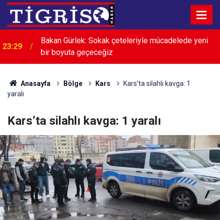
Diyarbakır U12 Şenlik Turnuvası’nda şampiyonlar
23:00
belli oldu
Anasayfa
Bölge
Kars
Kars’ta silahlı kavga: 1
yaralı
Kars’ta silahlı kavga: 1 yaralı