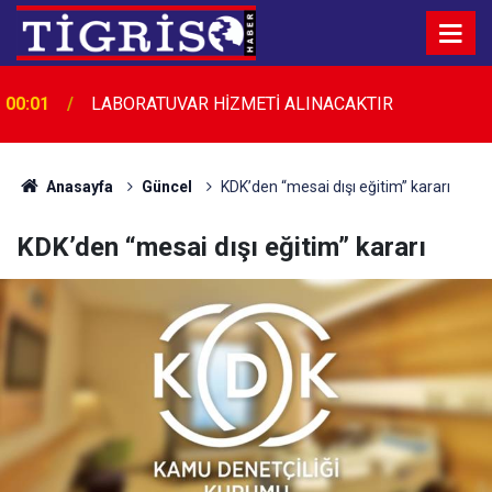
00:01
LABORATUVAR HİZMETİ ALINACAKTIR
23:45
Diyarbakır’da düğün salonunda kavga: 5 yaralı
Anasayfa
Güncel
KDK’den “mesai dışı eğitim” kararı
KDK’den “mesai dışı eğitim” kararı