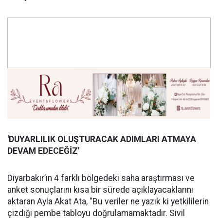
'DUYARLILIK OLUŞ
TURACAK ADIMLARI ATMAYA
DEVAM EDECE
Ğİ
Z'
Diyarbakır’ın 4 farklı bölgedeki saha araştırması ve
anket sonuçlarını kısa bir sürede açıklayacaklarını
aktaran Ayla Akat Ata, "Bu veriler ne yazık ki yetkililerin
çizdiği pembe tabloyu doğrulamamaktadır. Sivil