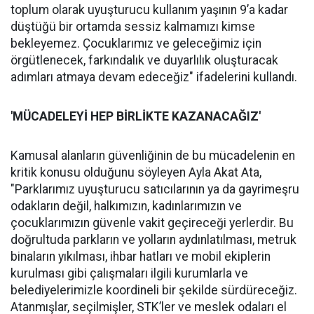
toplum olarak uyuşturucu kullanım yaşının 9’a kadar
düştüğü bir ortamda sessiz kalmamızı kimse
bekleyemez. Çocuklarımız ve geleceğimiz için
örgütlenecek, farkındalık ve duyarlılık oluşturacak
adımları atmaya devam edeceğiz" ifadelerini kullandı.
'MÜCADELEYİ
HEP B
İ
RL
İ
KTE KAZANACA
Ğ
IZ'
Kamusal alanların güvenliğinin de bu mücadelenin en
kritik konusu olduğunu söyleyen Ayla Akat Ata,
"Parklarımız uyuşturucu satıcılarının ya da gayrimeşru
odakların değil, halkımızın, kadınlarımızın ve
çocuklarımızın güvenle vakit geçireceği yerlerdir. Bu
doğrultuda parkların ve yolların aydınlatılması, metruk
binaların yıkılması, ihbar hatları ve mobil ekiplerin
kurulması gibi çalışmaları ilgili kurumlarla ve
belediyelerimizle koordineli bir şekilde sürdüreceğiz.
Atanmışlar, seçilmişler, STK’ler ve meslek odaları el