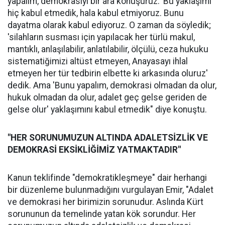
yapalım, demokrasiyi bir ara konuşuruz.' Bu yaklaşımı
hiç kabul etmedik, hala kabul etmiyoruz. Bunu
dayatma olarak kabul ediyoruz. O zaman da söyledik;
'silahların susması için yapılacak her türlü makul,
mantıklı, anlaşılabilir, anlatılabilir, ölçülü, ceza hukuku
sistematiğimizi altüst etmeyen, Anayasayı ihlal
etmeyen her tür tedbirin elbette ki arkasında oluruz'
dedik. Ama 'Bunu yapalım, demokrasi olmadan da olur,
hukuk olmadan da olur, adalet geç gelse geriden de
gelse olur' yaklaşımını kabul etmedik" diye konuştu.
"HER SORUNUMUZUN ALTINDA ADALETSİZLİK VE
DEMOKRASİ EKSİKLİĞİMİZ YATMAKTADIR"
Kanun teklifinde "demokratikleşmeye" dair herhangi
bir düzenleme bulunmadığını vurgulayan Emir, "Adalet
ve demokrasi her birimizin sorunudur. Aslında Kürt
sorununun da temelinde yatan kök sorundur. Her