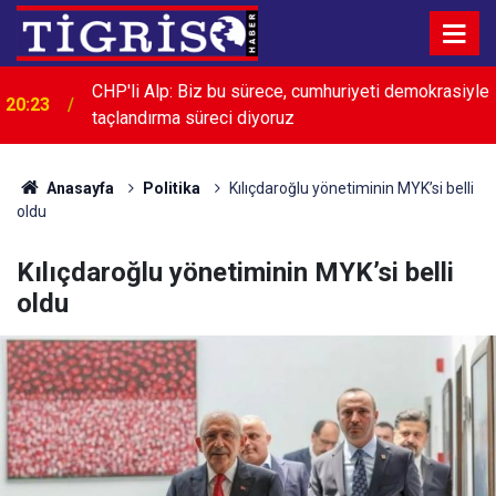
e
Sigorta Tahkim Komisyonuna yapılacak başvurular
19:51
için "uyuşmazlık" uyarısı
Anasayfa
Politika
Kılıçdaroğlu yönetiminin MYK’si belli
oldu
Kılıçdaroğlu yönetiminin MYK’si belli
oldu