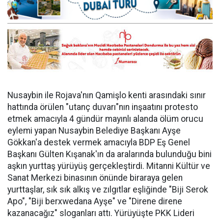
Nusaybin ile Rojava'nın Qamişlo kenti arasındaki sınır
hattında örülen "utanç duvarı"nın inşaatını protesto
etmek amacıyla 4 gündür mayınlı alanda ölüm orucu
eylemi yapan Nusaybin Belediye Başkanı Ayşe
Gökkan'a destek vermek amacıyla BDP Eş Genel
Başkanı Gülten Kışanak'ın da aralarında bulunduğu bini
aşkın yurttaş yürüyüş gerçekleştirdi. Mitanni Kültür ve
Sanat Merkezi binasının önünde biraraya gelen
yurttaşlar, sık sık alkış ve zılgıtlar eşliğinde "Biji Serok
Apo", "Biji berxwedana Ayşe" ve "Direne direne
kazanacağız" sloganları attı. Yürüyüşte PKK Lideri