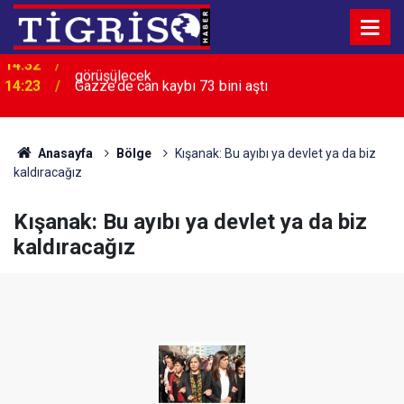
14:23
Gazze’de can kaybı 73 bini aştı
Anasayfa
Bölge
Kışanak: Bu ayıbı ya devlet ya da biz
kaldıracağız
Kışanak: Bu ayıbı ya devlet ya da biz
kaldıracağız