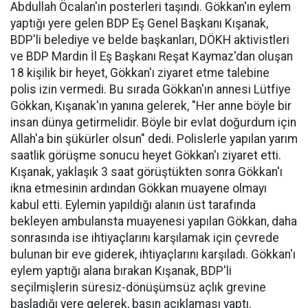
Abdullah Öcalan'ın posterleri taşındı. Gökkan'ın eylem
yaptığı yere gelen BDP Eş Genel Başkanı Kışanak,
BDP'li belediye ve belde başkanları, DÖKH aktivistleri
ve BDP Mardin İl Eş Başkanı Reşat Kaymaz'dan oluşan
18 kişilik bir heyet, Gökkan'ı ziyaret etme talebine
polis izin vermedi. Bu sırada Gökkan'ın annesi Lütfiye
Gökkan, Kışanak'ın yanına gelerek, "Her anne böyle bir
insan dünya getirmelidir. Böyle bir evlat doğurdum için
Allah'a bin şükürler olsun" dedi. Polislerle yapılan yarım
saatlik görüşme sonucu heyet Gökkan'ı ziyaret etti.
Kışanak, yaklaşık 3 saat görüştükten sonra Gökkan'ı
ikna etmesinin ardından Gökkan muayene olmayı
kabul etti. Eylemin yapıldığı alanın üst tarafında
bekleyen ambulansta muayenesi yapılan Gökkan, daha
sonrasında ise ihtiyaçlarını karşılamak için çevrede
bulunan bir eve giderek, ihtiyaçlarını karşıladı. Gökkan'ı
eylem yaptığı alana bırakan Kışanak, BDP'li
seçilmişlerin süresiz-dönüşümsüz açlık grevine
başladığı yere gelerek, basın açıklaması yaptı.