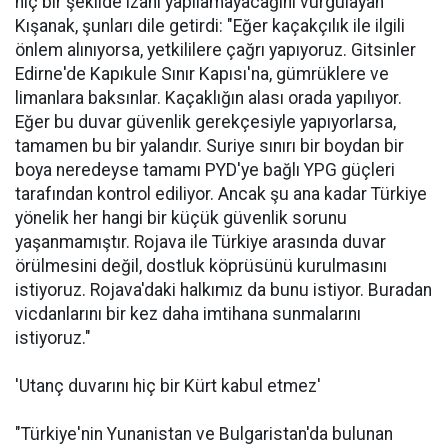
hiç bir şekilde izahı yapılamayacağını vurgulayan
Kışanak, şunları dile getirdi: "Eğer kaçakçılık ile ilgili
önlem alınıyorsa, yetkililere çağrı yapıyoruz. Gitsinler
Edirne'de Kapıkule Sınır Kapısı'na, gümrüklere ve
limanlara baksınlar. Kaçaklığın alası orada yapılıyor.
Eğer bu duvar güvenlik gerekçesiyle yapıyorlarsa,
tamamen bu bir yalandır. Suriye sınırı bir boydan bir
boya neredeyse tamamı PYD'ye bağlı YPG güçleri
tarafından kontrol ediliyor. Ancak şu ana kadar Türkiye
yönelik her hangi bir küçük güvenlik sorunu
yaşanmamıştır. Rojava ile Türkiye arasında duvar
örülmesini değil, dostluk köprüsünü kurulmasını
istiyoruz. Rojava'daki halkımız da bunu istiyor. Buradan
vicdanlarını bir kez daha imtihana sunmalarını
istiyoruz."
'Utanç duvarını hiç bir Kürt kabul etmez'
"Türkiye'nin Yunanistan ve Bulgaristan'da bulunan