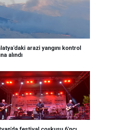
latya'daki arazi yangını kontrol
ına alındı
tvan'da festival coşkusu 6'ncı