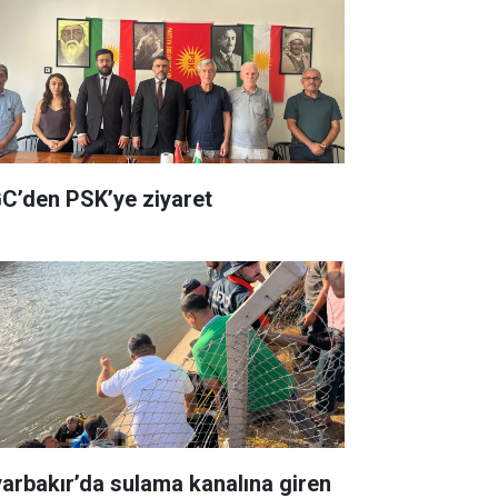
C’den PSK’ye ziyaret
yarbakır’da sulama kanalına giren