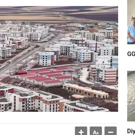
GG
Di