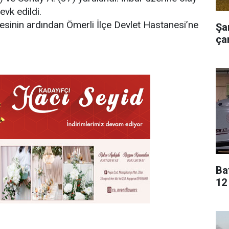
evk edildi.
alesinin ardından Ömerli İlçe Devlet Hastanesi’ne
Şa
çar
Ba
12 