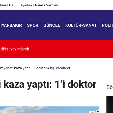
itene Ekle
Diyarbakır Namaz Vakitleri
DIYARBAKIR
SPOR
GÜNCEL
KÜLTÜR-SANAT
POLI
kır’da sulama kanalına giren genç hayatını kaybetti
amyoneti kaza yaptı: 1’i doktor 4 kişi yaralandı
 kaza yaptı: 1’i doktor
Bö