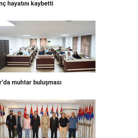
nç hayatını kaybetti
r’da muhtar buluşması