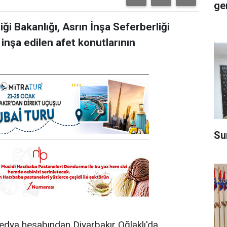
ge
iği Bakanlığı, Asrın İnşa Seferberliği
inşa edilen afet konutlarının
Su
edya hesabından Diyarbakır Oğlaklı'da