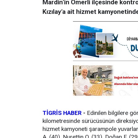
Mardin’in Ömerli ilçesinde kontr
Kızılay’a ait hizmet kamyonetinde
TİGRİS HABER
-
Edinilen bilgilere g
kilometresinde sürücüsünün direksiyon 
hizmet kamyoneti şarampole yuvarl
A. (40), Nurettin O. (33), Doğan F. (2