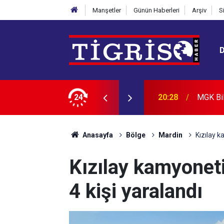
Manşetler
Günün Haberleri
Arşiv
S
24
20:20
Diyarba
Anasayfa
Bölge
Mardin
Kızılay k
Kızılay kamyoneti
4 kişi yaralandı