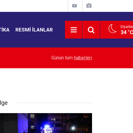
Diyarba
TIKA
RESMI İLANLAR
34 °
19:53
Sur’da muhtar buluşması
Günün tüm
haberleri
lge