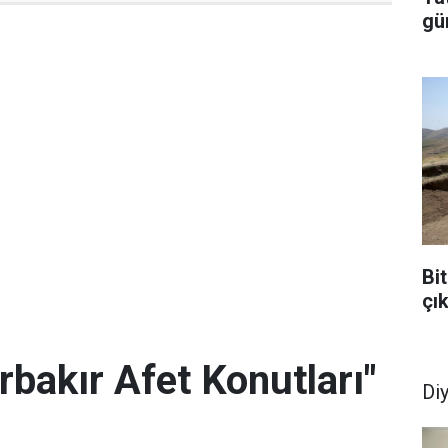
gü
Bit
çı
rbakır Afet Konutları"
Di