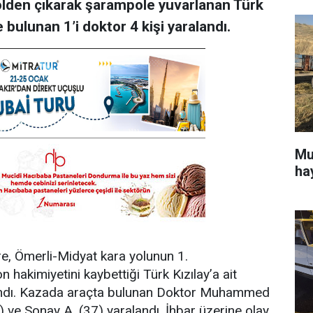
olden çıkarak şarampole yuvarlanan Türk
 bulunan 1’i doktor 4 kişi yaralandı.
Mu
ha
öre, Ömerli-Midyat kara yolunun 1.
hakimiyetini kaybettiği Türk Kızılay’a ait
andı. Kazada araçta bulunan Doktor Muhammed
9) ve Sonay A. (37) yaralandı. İhbar üzerine olay