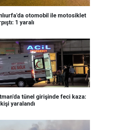
nlıurfa'da otomobil ile motosiklet
pıştı: 1 yaralı
tman'da tünel girişinde feci kaza:
kişi yaralandı