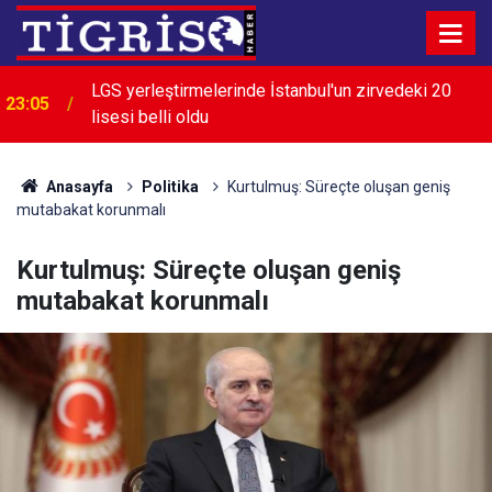
LGS yerleştirmelerinde İstanbul'un zirvedeki 20
23:05
lisesi belli oldu
22:28
İran: Boğaz'ın açılması ABD'nin tutumuna bağlı
Anasayfa
Politika
Kurtulmuş: Süreçte oluşan geniş
mutabakat korunmalı
Kurtulmuş: Süreçte oluşan geniş
mutabakat korunmalı