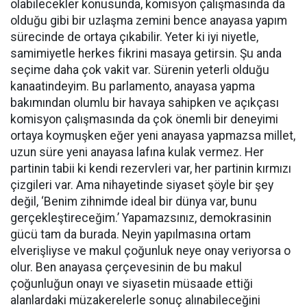
olabilecekler konusunda, komisyon çalışmasında da
olduğu gibi bir uzlaşma zemini bence anayasa yapım
sürecinde de ortaya çıkabilir. Yeter ki iyi niyetle,
samimiyetle herkes fikrini masaya getirsin. Şu anda
seçime daha çok vakit var. Sürenin yeterli olduğu
kanaatindeyim. Bu parlamento, anayasa yapma
bakımından olumlu bir havaya sahipken ve açıkçası
komisyon çalışmasında da çok önemli bir deneyimi
ortaya koymuşken eğer yeni anayasa yapmazsa millet,
uzun süre yeni anayasa lafına kulak vermez. Her
partinin tabii ki kendi rezervleri var, her partinin kırmızı
çizgileri var. Ama nihayetinde siyaset şöyle bir şey
değil, ‘Benim zihnimde ideal bir dünya var, bunu
gerçekleştireceğim.’ Yapamazsınız, demokrasinin
gücü tam da burada. Neyin yapılmasına ortam
elverişliyse ve makul çoğunluk neye onay veriyorsa o
olur. Ben anayasa çerçevesinin de bu makul
çoğunluğun onayı ve siyasetin müsaade ettiği
alanlardaki müzakerelerle sonuç alınabileceğini