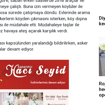
göre, sabah erken saatlerde zırhlı araçlar ile
eye çalıştı. Buna izin vermeyen köylüler ile
, kısa sürede çatışmaya döndü. Evlerinde arama
Di
kerlerin köyden çıkmasını isterken, köy dışına
ke
ı ile müdahale etti. Müdahaleye taşlar ile
ez havaya ateş açarak karşılık verdi.
ı kapsülünden yaralandığı bildirilirken, asker
alar devam ediyor.
Roj
he
op