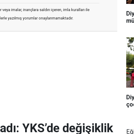
veya imalar, inançlara saldırı içeren, imla kuralları ile
Di
flerle yazılmış yorumlar onaylanmamaktadır.
mü
Di
ço
adı: YKS’de değişiklik
Eğ