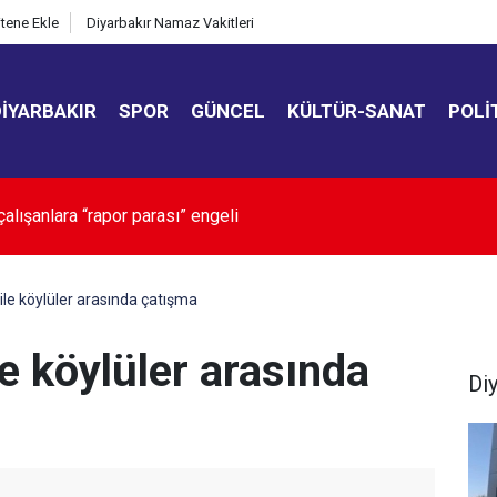
itene Ekle
Diyarbakır Namaz Vakitleri
DIYARBAKIR
SPOR
GÜNCEL
KÜLTÜR-SANAT
POLI
üksekdağ’dan ‘çerçeve yasa’ değerlendirmesi: “Dar ama önemli b
 ile köylüler arasında çatışma
le köylüler arasında
Di