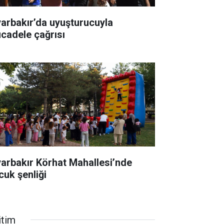
yarbakır’da uyuşturucuyla
cadele çağrısı
yarbakır Körhat Mahallesi’nde
cuk şenliği
itim