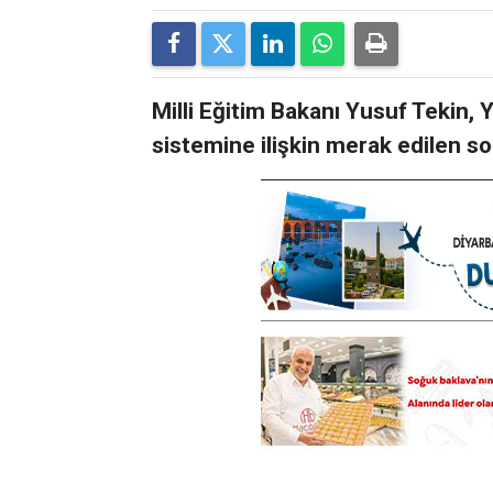
Milli Eğitim Bakanı Yusuf Tekin,
sistemine ilişkin merak edilen sor