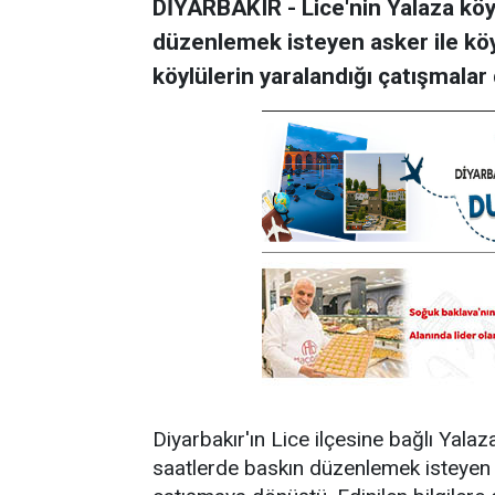
DİYARBAKIR - Lice'nin Yalaza kö
düzenlemek isteyen asker ile köyl
köylülerin yaralandığı çatışmalar
Diyarbakır'ın Lice ilçesine bağlı Yal
saatlerde baskın düzenlemek isteyen a