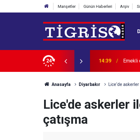
Manşetler
Günün Haberleri
Arşiv
S
Figen Y
 engeli
24
14:29
adım”
Anasayfa
Diyarbakır
Lice'de askerler
Lice'de askerler i
çatışma