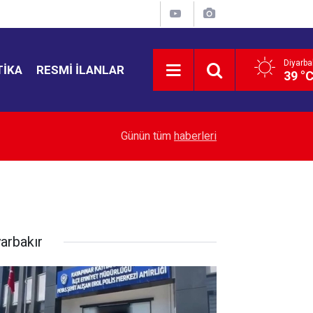
Diyarba
TIKA
RESMI İLANLAR
39 °
ir
14:13
Diyarbakır’da 4 olayın şüphelileri yakalandı
Günün tüm
haberleri
yarbakır