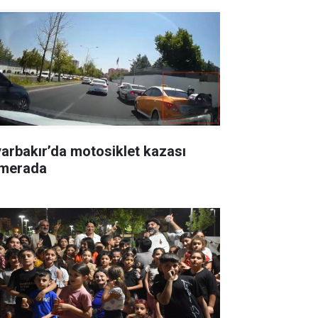
yarbakır’da motosiklet kazası
merada