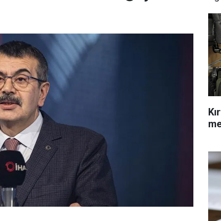
Kı
me