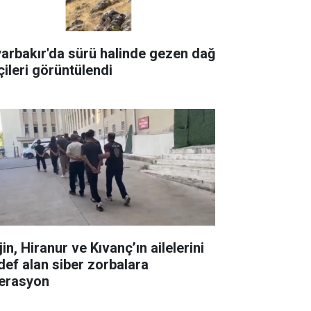
yarbakır'da sürü halinde gezen dağ
çileri görüntülendi
in, Hiranur ve Kıvanç’ın ailelerini
def alan siber zorbalara
erasyon