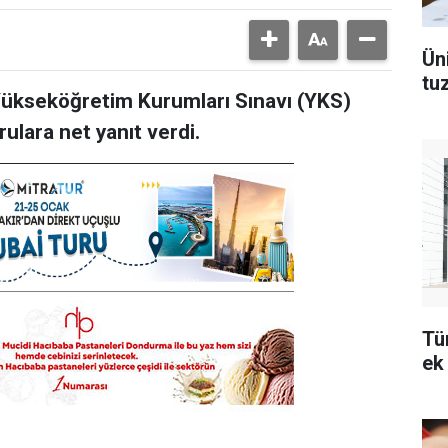
Ün
tu
 Yükseköğretim Kurumları Sınavı (YKS)
ulara net yanıt verdi.
Tü
ek 