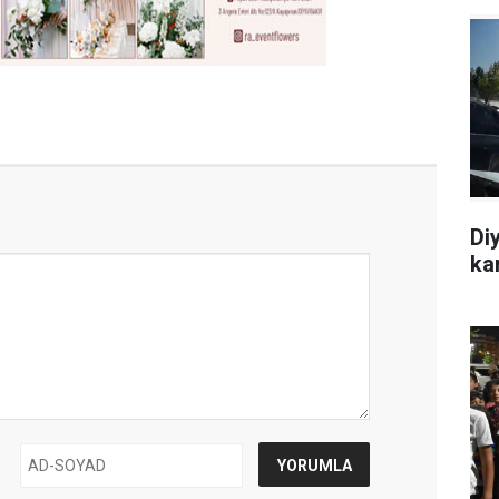
Di
ka