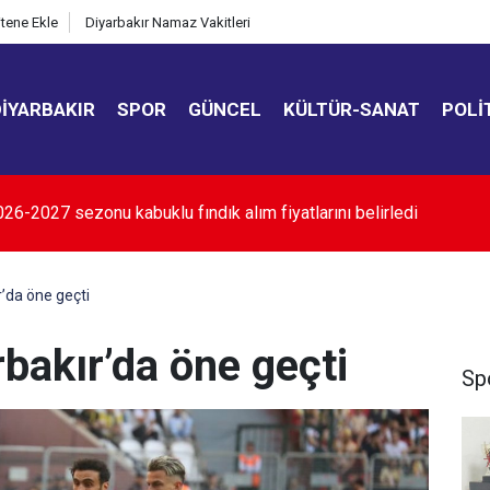
itene Ekle
Diyarbakır Namaz Vakitleri
DIYARBAKIR
SPOR
GÜNCEL
KÜLTÜR-SANAT
POLI
evlet Hastanesi "C" rol grubu hastane statüsüne yükseltildi
’da öne geçti
bakır’da öne geçti
Sp