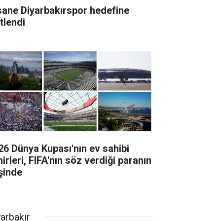
sane Diyarbakırspor hedefine
itlendi
26 Dünya Kupası'nın ev sahibi
irleri, FIFA'nın söz verdiği paranın
şinde
yarbakır