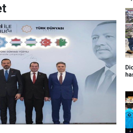
et
Di
ha