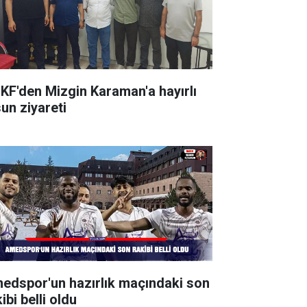
KF'den Mizgin Karaman'a hayırlı
sun ziyareti
edspor'un hazırlık maçındaki son
ibi belli oldu