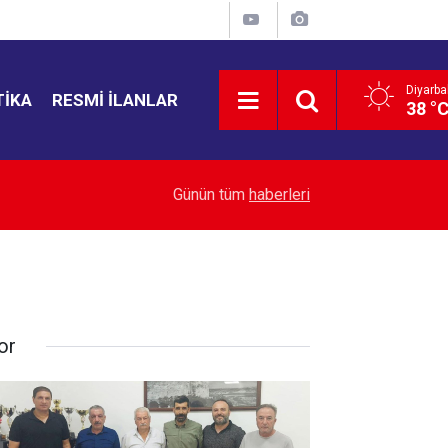
Diyarba
TIKA
RESMI İLANLAR
38 °
15:55
Ayşegül Doğan: “Yasa teklifi nihai çözüm değil, s
Günün tüm
haberleri
or