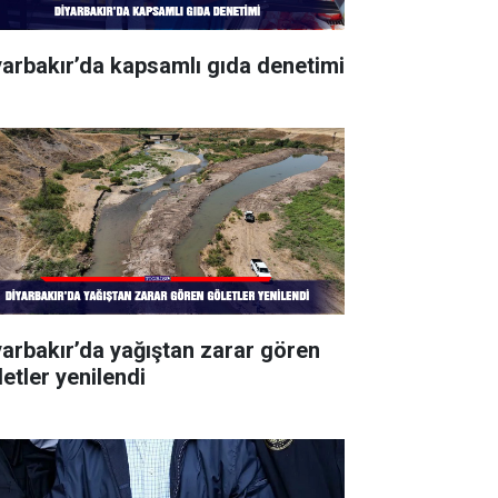
yarbakır’da kapsamlı gıda denetimi
yarbakır’da yağıştan zarar gören
letler yenilendi