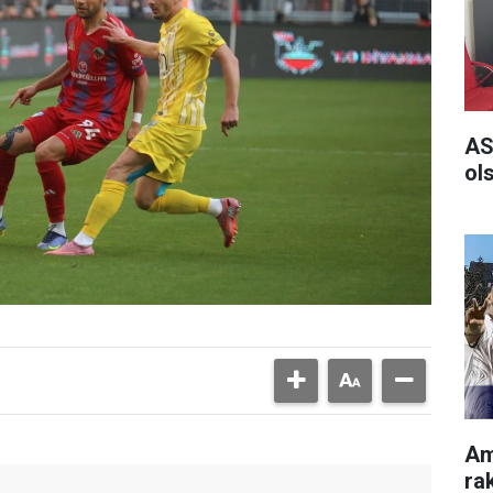
AS
ol
Am
rak