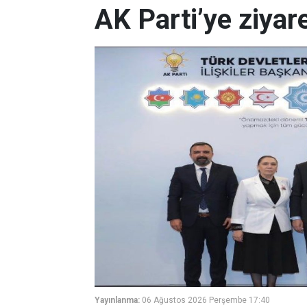
AK Parti’ye ziyar
Yayınlanma:
06 Ağustos 2026 Perşembe 17:40