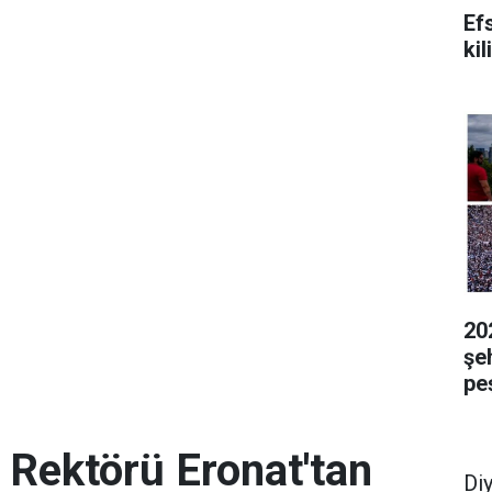
Ef
kil
20
şeh
pe
i Rektörü Eronat'tan
Di