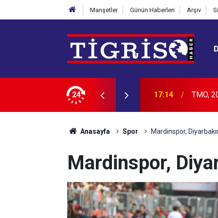
Manşetler
Günün Haberleri
Arşiv
S
ndık alım fiyatlarını belirledi
24
16:40
Dicle D
Anasayfa
Spor
Mardinspor, Diyarbakır
Mardinspor, Diyar