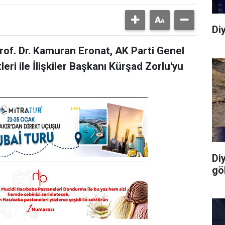
Di
Prof. Dr. Kamuran Eronat, AK Parti Genel
eri ile İlişkiler Başkanı Kürşad Zorlu'yu
Di
gö