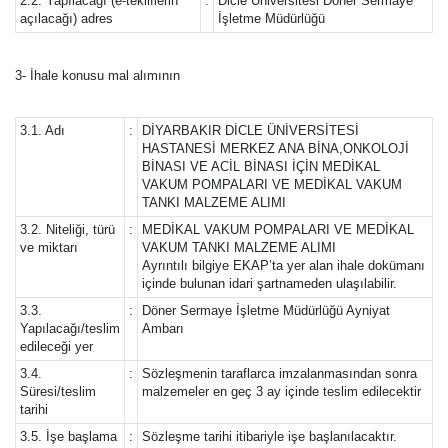
2.2. Yapılacağı (e-tekliflerin
:
Dicle Üniversitesi Döner Sermaye
açılacağı) adres
İşletme Müdürlüğü
3- İhale konusu mal alımının
3.1. Adı
:
DİYARBAKIR DİCLE ÜNİVERSİTESİ
HASTANESİ MERKEZ ANA BİNA,ONKOLOJİ
BİNASI VE ACİL BİNASI İÇİN MEDİKAL
VAKUM POMPALARI VE MEDİKAL VAKUM
TANKI MALZEME ALIMI
3.2. Niteliği, türü
:
MEDİKAL VAKUM POMPALARI VE MEDİKAL
ve miktarı
VAKUM TANKI MALZEME ALIMI
Ayrıntılı bilgiye EKAP’ta yer alan ihale dokümanı
içinde bulunan idari şartnameden ulaşılabilir.
3.3.
:
Döner Sermaye İşletme Müdürlüğü Ayniyat
Yapılacağı/teslim
Ambarı
edileceği yer
3.4.
:
Sözleşmenin taraflarca imzalanmasından sonra
Süresi/teslim
malzemeler en geç 3 ay içinde teslim edilecektir
tarihi
3.5. İşe başlama
:
Sözleşme tarihi itibariyle işe başlanılacaktır.