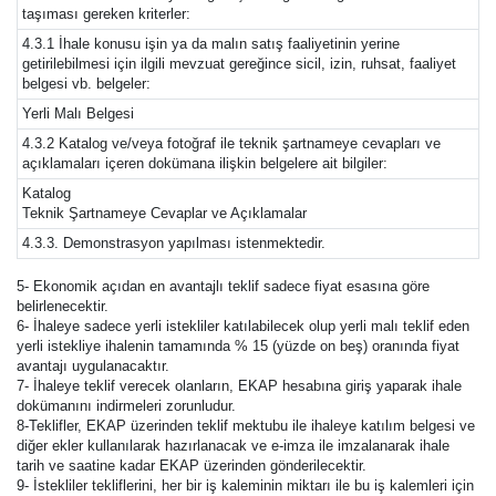
taşıması gereken kriterler:
4.3.1 İhale konusu işin ya da malın satış faaliyetinin yerine
getirilebilmesi için ilgili mevzuat gereğince sicil, izin, ruhsat, faaliyet
belgesi vb. belgeler:
Yerli Malı Belgesi
4.3.2 Katalog ve/veya fotoğraf ile teknik şartnameye cevapları ve
açıklamaları içeren dokümana ilişkin belgelere ait bilgiler:
Katalog
Teknik Şartnameye Cevaplar ve Açıklamalar
4.3.3. Demonstrasyon yapılması istenmektedir.
5- Ekonomik açıdan en avantajlı teklif sadece fiyat esasına göre
belirlenecektir.
6- İhaleye sadece yerli istekliler katılabilecek olup yerli malı teklif eden
yerli istekliye ihalenin tamamında % 15 (yüzde on beş) oranında fiyat
avantajı uygulanacaktır.
7- İhaleye teklif verecek olanların, EKAP hesabına giriş yaparak ihale
dokümanını indirmeleri zorunludur.
8-Teklifler, EKAP üzerinden teklif mektubu ile ihaleye katılım belgesi ve
diğer ekler kullanılarak hazırlanacak ve e-imza ile imzalanarak ihale
tarih ve saatine kadar EKAP üzerinden gönderilecektir.
9- İstekliler tekliflerini, her bir iş kaleminin miktarı ile bu iş kalemleri için