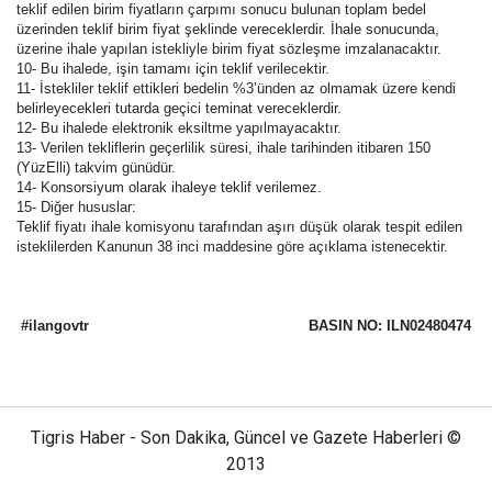
teklif edilen birim fiyatların çarpımı sonucu bulunan toplam bedel
üzerinden teklif birim fiyat şeklinde vereceklerdir. İhale sonucunda,
üzerine ihale yapılan istekliyle birim fiyat sözleşme imzalanacaktır.
10- Bu ihalede, işin tamamı için teklif verilecektir.
11- İstekliler teklif ettikleri bedelin %3’ünden az olmamak üzere kendi
belirleyecekleri tutarda geçici teminat vereceklerdir.
12- Bu ihalede elektronik eksiltme yapılmayacaktır.
13- Verilen tekliflerin geçerlilik süresi, ihale tarihinden itibaren 150
(YüzElli) takvim günüdür.
14- Konsorsiyum olarak ihaleye teklif verilemez.
15- Diğer hususlar:
Teklif fiyatı ihale komisyonu tarafından aşırı düşük olarak tespit edilen
isteklilerden Kanunun 38 inci maddesine göre açıklama istenecektir.
#ilangovtr
BASIN NO: ILN02480474
Tigris Haber - Son Dakika, Güncel ve Gazete Haberleri ©
2013