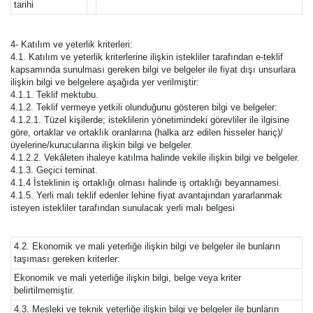
tarihi
4- Katılım ve yeterlik kriterleri:
4.1. Katılım ve yeterlik kriterlerine ilişkin istekliler tarafından e-teklif
kapsamında sunulması gereken bilgi ve belgeler ile fiyat dışı unsurlara
ilişkin bilgi ve belgelere aşağıda yer verilmiştir:
4.1.1. Teklif mektubu.
4.1.2. Teklif vermeye yetkili olunduğunu gösteren bilgi ve belgeler:
4.1.2.1. Tüzel kişilerde; isteklilerin yönetimindeki görevliler ile ilgisine
göre, ortaklar ve ortaklık oranlarına (halka arz edilen hisseler hariç)/
üyelerine/kurucularına ilişkin bilgi ve belgeler.
4.1.2.2. Vekâleten ihaleye katılma halinde vekile ilişkin bilgi ve belgeler.
4.1.3. Geçici teminat.
4.1.4 İsteklinin iş ortaklığı olması halinde iş ortaklığı beyannamesi.
4.1.5. Yerli malı teklif edenler lehine fiyat avantajından yararlanmak
isteyen istekliler tarafından sunulacak yerli malı belgesi
4.2. Ekonomik ve mali yeterliğe ilişkin bilgi ve belgeler ile bunların
taşıması gereken kriterler:
Ekonomik ve mali yeterliğe ilişkin bilgi, belge veya kriter
belirtilmemiştir.
4.3. Mesleki ve teknik yeterliğe ilişkin bilgi ve belgeler ile bunların