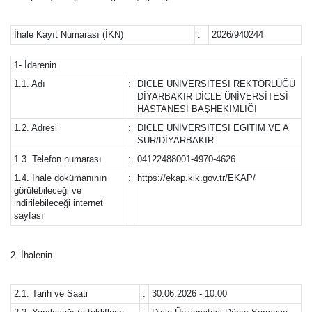
İhale Kayıt Numarası (İKN)
:
2026/940244
1- İdarenin
1.1. Adı
:
DİCLE ÜNİVERSİTESİ REKTÖRLÜĞÜ
DİYARBAKIR DİCLE ÜNİVERSİTESİ
HASTANESİ BAŞHEKİMLİĞİ
1.2. Adresi
:
DICLE ÜNIVERSITESI EGITIM VE A
SUR/DİYARBAKIR
1.3. Telefon numarası
:
04122488001-4970-4626
1.4. İhale dokümanının
:
https://ekap.kik.gov.tr/EKAP/
görülebileceği ve
indirilebileceği internet
sayfası
2- İhalenin
2.1. Tarih ve Saati
:
30.06.2026 - 10:00