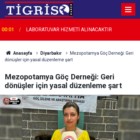
00:01
LABORATUVAR HİZMETİ ALINACAKTIR
23:45
Diyarbakır’da düğün salonunda kavga: 5 yaralı
Anasayfa
Diyarbakır
Mezopotamya Göç Derneği: Geri
dönüşler için yasal düzenleme şart
Mezopotamya Göç Derneği: Geri
dönüşler için yasal düzenleme şart